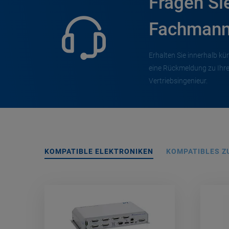
Fragen Si
Fachmann
Erhalten Sie innerhalb kür
eine Rückmeldung zu Ihr
Vertriebsingenieur.
KOMPATIBLE ELEKTRONIKEN
KOMPATIBLES Z