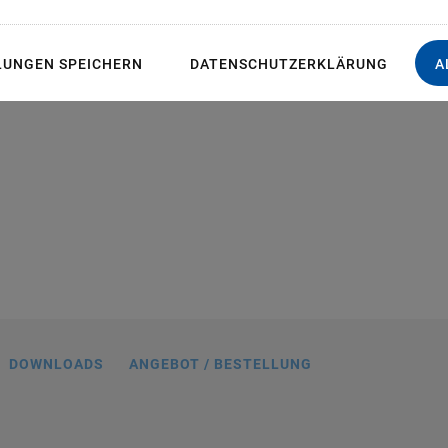
LUNGEN SPEICHERN
DATENSCHUTZERKLÄRUNG
A
.DG, Abmessungen in mm
DOWNLOADS
ANGEBOT / BESTELLUNG