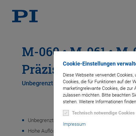
M-060 • M-061 • M-
Cookie-Einstellungen verwalt
Präzisionsdrehtisc
Diese Webseite verwendet Cookies, u
Cookies, die für Funktionen auf der
Unbegrenzt im Stellbereich
marketingrelevante Cookies, die zur 
zulassen möchten. Bitte beachten Sie
stehen. Weitere Informationen finden
Technisch notwendige Cookies
Unbegrenzter Stellbereich
Impressum
Hohe Auflösung