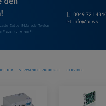
e den
!
0049 721 4846
info@pi.ws
zester Zeit per E-Mail oder Telefon
en Fragen von einem PI
UBEHÖR
VERWANDTE PRODUKTE
SERVICES