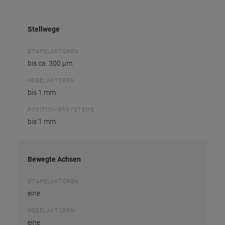
Stellwege
STAPELAKTOREN
bis ca. 300 µm
HEBELAKTOREN
bis 1 mm
POSITIONIERSYSTEME
bis 1 mm
Bewegte Achsen
STAPELAKTOREN
eine
HEBELAKTOREN
eine