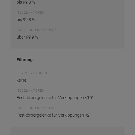
bis 99,8 %
HEBELAKTOREN
bis 99,8 %
POSITIONIERSYSTEME
über 99,9 %
Führung
STAPELAKTOREN
keine
HEBELAKTOREN
Festkörpergelenke für Verkippungen <10''
POSITIONIERSYSTEME
Festkörpergelenke für Verkippungen <2''