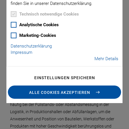
finden Sie in unserer Datenschutzerklärung.
chemischer Eigenschaften. Besonders in Verbindung mit der
Digitalisierung und Industrie 4.0 kommt der Sensorik in der
Technisch notwendige Cookies
industriellen Produktion eine besondere Bedeutung zu. Da
Analytische Cookies
Ultraschall ein vielseitiges Instrument zum Messen und zur
Überwachung verschiedenster Prozesse oder
Marketing-Cookies
Arbeitsschritten ist, sind derartige Sensoren in der Industrie
Datenschutzerklärung
sehr gefragt.
Impressum
Mehr Details
Ultraschallsensoren finden Gebrauch bei der smarten
Überwachung und Instanthaltung von Maschinen und
Anlagen z.B. für Predictive Maintenance. Mittels Ultraschalls
EINSTELLUNGEN SPEICHERN
lassen sich Maschinen, Anlagen, Pumpen und andere
Anlagen nichtinvasiv überwachen.
ALLE COOKIES AKZEPTIEREN
Positioniersensoren mit Ultraschall finden ihre Anwendung
häufig bei der Füllstands- oder Abstandsmessung in der
Logistik, in Produktionshallen oder Abfüllanlagen, um die
Anwesenheit und Position von Bauteilen, Werkstoffen oder
Produkten mit hoher Geschwindigkeit berührungslos und