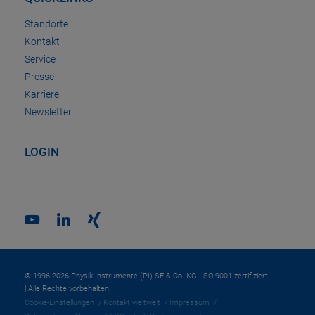
Standorte
Kontakt
Service
Presse
Karriere
Newsletter
LOGIN
© 1996-2026 Physik Instrumente (PI) SE & Co. KG. ISO 9001 zertifiziert
| Alle Rechte vorbehalten
Cookie-Einstellungen
Kontakt weltweit
Impressum