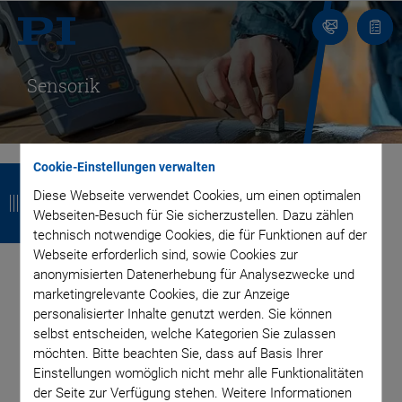
Kontakt
Anfr
Sensorik
Z
Z
Z
Z
Cookie-Einstellungen verwalten
Diese Webseite verwendet Cookies, um einen optimalen
u
u
u
u
Webseiten-Besuch für Sie sicherzustellen. Dazu zählen
Ultraschall als
r
r
r
r
technisch notwendige Cookies, die für Funktionen auf der
Webseite erforderlich sind, sowie Cookies zur
präzises
ü
ü
ü
ü
anonymisierten Datenerhebung für Analysezwecke und
marketingrelevante Cookies, die zur Anzeige
c
c
c
c
Messwerkzeug
personalisierter Inhalte genutzt werden. Sie können
k
k
k
k
selbst entscheiden, welche Kategorien Sie zulassen
möchten. Bitte beachten Sie, dass auf Basis Ihrer
Einstellungen womöglich nicht mehr alle Funktionalitäten
Die Sensorik bezeichnet die Anwendung von Sensoren zur
der Seite zur Verfügung stehen. Weitere Informationen
Messung und Kontrolle verschiedener physikalischer oder