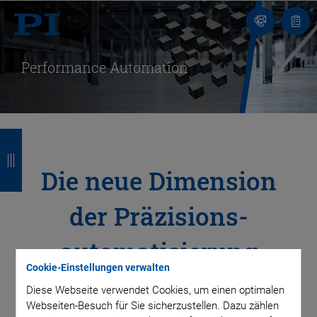
Kontakt
Anfr
Performance Automation
Z
Z
Z
Z
u
u
u
u
Die neue Dimension
r
r
r
r
der Präzisions­
ü
ü
ü
ü
c
c
c
c
automatisierung
k
k
k
k
Cookie-Einstellungen verwalten
Diese Webseite verwendet Cookies, um einen optimalen
Durchsatz, Präzision, Verfügbarkeit, Zuverlässigkeit und
Webseiten-Besuch für Sie sicherzustellen. Dazu zählen
Ausbeute – die Vielfalt an Technologien, die langjährige