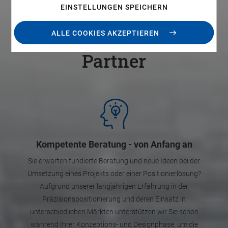
EINSTELLUNGEN SPEICHERN
Ihre Vorteile mit PI als
ALLE COOKIES AKZEPTIEREN
Partner
Kompetente Beratung - von Anfang an
Sie erwarten fundierte Beratung und neue Ideen bei der
Umsetzung eines Projekts oder einer Positionierlösung?
Aufgrund unserer langjährigen Erfahrung in der
Präzisionspositionierung und deren Einsatz in
unterschiedlichen Märkten unterstützen wir Sie schon
während Ihrer Konzeptions- und Designphase, um die