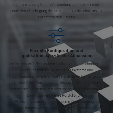
optimale Lösung für Ihre Anwendung zu finden – immer
unter Berücksichtigung der Machbarkeit, Wirtschaftlichkeit
und geforderten Timeline.
Flexible Konfiguration und
applikationsspezifische Anpassung
Ihr Prozess erfordert unterschiedliche Antriebstechnologien,
Bewegungsachsen, Ansteuerungssysteme und
Applikationssoftware, um die geforderte Performance zu
erreichen? Ihre Positionierungslösung erfüllt die aktuellen
Bedürfnisse, Sie stehen jetzt aber vor neuen Anforderungen?
Da wir über ein breites Portfolio für die
Präzisionspositionierung und deren Kerntechnologien
verfügen, können wir schnell und effizient Standardprodukte