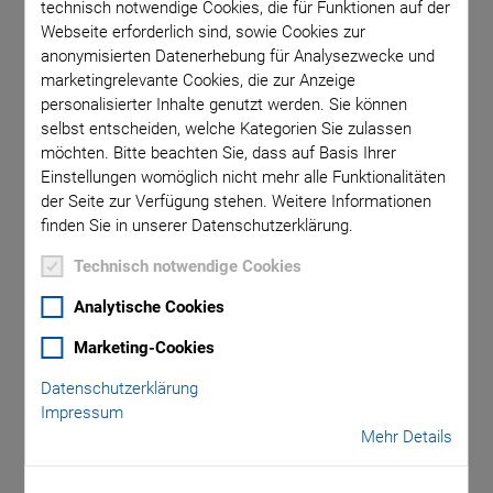
technisch notwendige Cookies, die für Funktionen auf der
Integrationen werden in kommerziellen Software-Paketen
Webseite erforderlich sind, sowie Cookies zur
durchgeführt; es gibt aber auch einige Open-Source-Pakete,
anonymisierten Datenerhebung für Analysezwecke und
bei denen üblicherweise die Community den benötigten Code
marketingrelevante Cookies, die zur Anzeige
umsetzt.
personalisierter Inhalte genutzt werden. Sie können
selbst entscheiden, welche Kategorien Sie zulassen
Die meisten Integrationen basieren auf der PI GCS2DLL.
möchten. Bitte beachten Sie, dass auf Basis Ihrer
Wenn Sie einen Controller nutzen wollen, der nicht in den
Einstellungen womöglich nicht mehr alle Funktionalitäten
unten aufgeführten Seiten gelistet ist, kontaktieren Sie uns
der Seite zur Verfügung stehen. Weitere Informationen
bitte, damit wir nach einer geeigneten Erweiterung prüfen
finden Sie in unserer Datenschutzerklärung.
können.
Technisch notwendige Cookies
Möchten Sie unsere Treiber in Ihre Software-Umgebung
integrieren und haben dazu Fragen? Ist Ihre Integration
Analytische Cookies
bereits abgeschlossen und Sie würden gerne auf dieser Seite
Marketing-Cookies
genannt werden?
Datenschutzerklärung
Impressum
Mehr Details
SPRECHEN SIE UNS AN