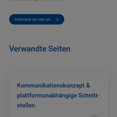
SPRECHEN SIE UNS AN
Verwandte Seiten
Kommunikations­konzept &
plattform­unab­hängige Schnitt­
stellen