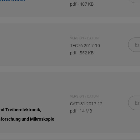
pdf
-
407 KB
VERSION / DATUM
En
TEC76 2017-10
pdf
-
552 KB
VERSION / DATUM
En
CAT131 2017-12
nd Treiberelektronik,
pdf
-
14 MB
nforschung und Mikroskopie