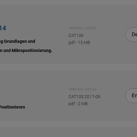
14
VERSION / DATUM
D
CAT130
log Grundlagen und
pdf
-
15 MB
n und Mikropositionierung.
VERSION / DATUM
En
CAT133 2017-09
pdf
-
2 MB
ositionieren