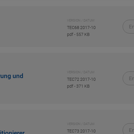
VERSION / DATUM
En
TEC68 2017-10
pdf
-
557 KB
VERSION / DATUM
rung und
En
TEC72 2017-10
pdf
-
371 KB
VERSION / DATUM
En
TEC73 2017-10
tionierer