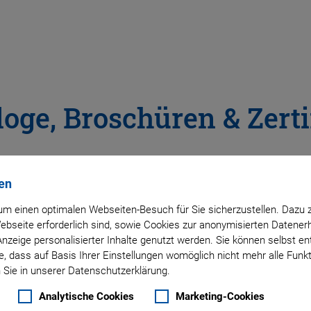
loge, Broschüren & Zerti
Sie gedruckte Exemplare per Post an – ganz einfach über da
en
m einen optimalen Webseiten-Besuch für Sie sicherzustellen. Dazu 
 Webseite erforderlich sind, sowie Cookies zur anonymisierten Daten
Anzeige personalisierter Inhalte genutzt werden. Sie können selbst e
, dass auf Basis Ihrer Einstellungen womöglich nicht mehr alle Funkt
 Sie in unserer Datenschutzerklärung.
Analytische Cookies
Marketing-Cookies