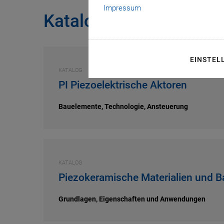
Impressum
Kataloge
EINSTEL
KATALOG
PI Piezoelektrische Aktoren
Bauelemente, Technologie, Ansteuerung
KATALOG
Piezokeramische Materialien und 
Grundlagen, Eigenschaften und Anwendungen