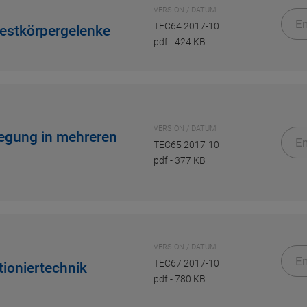
VERSION / DATUM
En
TEC64 2017-10
estkörpergelenke
pdf
-
424 KB
VERSION / DATUM
wegung in mehreren
En
TEC65 2017-10
pdf
-
377 KB
VERSION / DATUM
En
TEC67 2017-10
tioniertechnik
pdf
-
780 KB