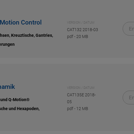
 Motion Control
VERSION / DATUM
En
CAT132 2018-03
hsen, Kreuztische, Gantries,
pdf
-
20 MB
uerungen
namik
VERSION / DATUM
CAT135E 2018-
En
n und Q-Motion®
05
tische und Hexapoden,
pdf
-
12 MB