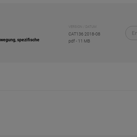
VERSION / DATUM
En
CAT136 2018-08
ewegung, spezifische
pdf
-
11 MB