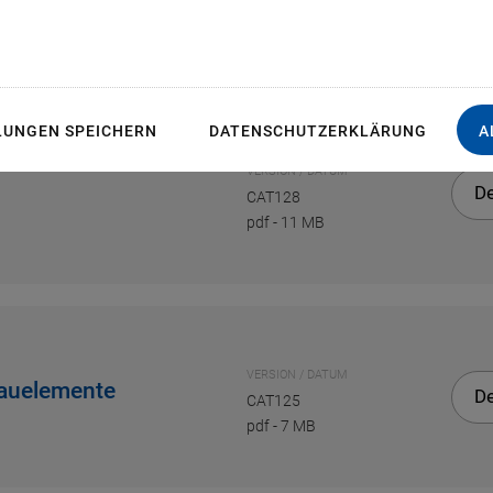
LUNGEN SPEICHERN
DATENSCHUTZERKLÄRUNG
A
VERSION / DATUM
D
CAT128
pdf
-
11 MB
VERSION / DATUM
Bauelemente
D
CAT125
pdf
-
7 MB