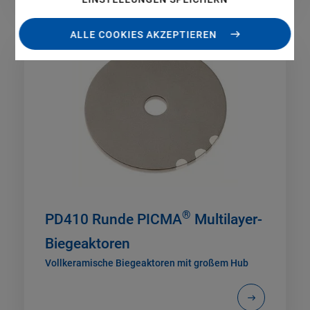
ALLE COOKIES AKZEPTIEREN
®
PD410 Runde PICMA
Multilayer-
Biegeaktoren
Vollkeramische Biegeaktoren mit großem Hub