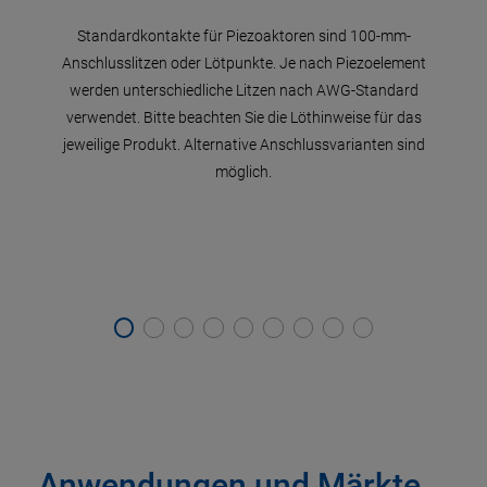
en
Piezo
Standardkontakte für Piezoaktoren sind 100-mm-
Au
Anschlusslitzen oder Lötpunkte. Je nach Piezoelement
wie
werden unterschiedliche Litzen nach AWG-Standard
PI 
verwendet. Bitte beachten Sie die Löthinweise für das
önnen
jeweilige Produkt. Alternative Anschlussvarianten sind
ebaut
möglich.
Der
ale
rat.
Anwendungen und Märkte