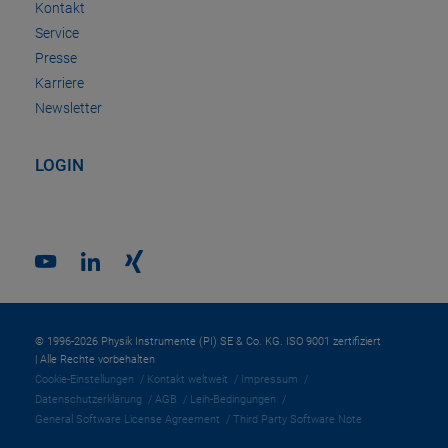
Kontakt
Service
Presse
Karriere
Newsletter
LOGIN
© 1996-2026 Physik Instrumente (PI) SE & Co. KG. ISO 9001 zertifiziert
| Alle Rechte vorbehalten
Cookie-Einstellungen
Kontakt weltweit
Impressum
Datenschutzerklärung
AGB
Leih-Bedingungen
General Software License Agreement
Third Party Software Note