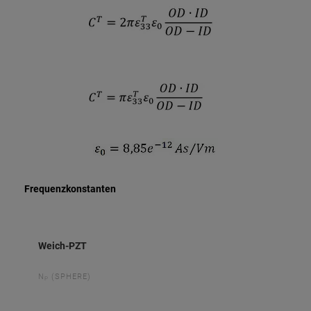
Frequenzkonstanten
Weich-PZT
N
(SPHERE)
P