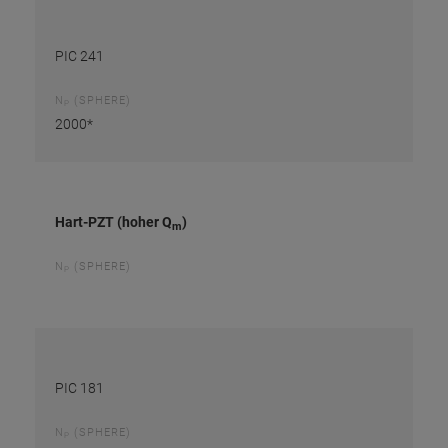
PIC 241
N
(SPHERE)
P
2000*
Hart-PZT (hoher Q
)
m
N
(SPHERE)
P
PIC 181
N
(SPHERE)
P