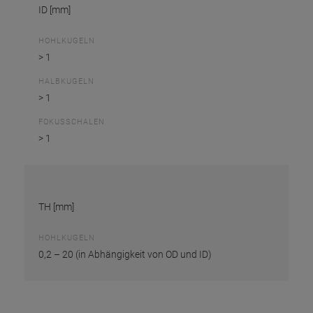
ID [mm]
HOHLKUGELN
> 1
HALBKUGELN
> 1
FOKUSSCHALEN
> 1
TH [mm]
HOHLKUGELN
0,2 – 20 (in Abhängigkeit von OD und ID)