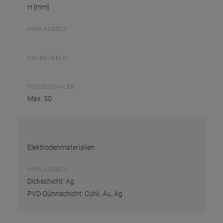
H [mm]
HOHLKUGELN
HALBKUGELN
FOKUSSCHALEN
Max. 50
Elektrodenmaterialien
HOHLKUGELN
Dickschicht: Ag
PVD-Dünnschicht: CuNi, Au, Ag