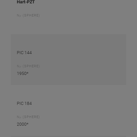
Hart-PZT
N
(SPHERE)
P
PIC 144
N
(SPHERE)
P
1950*
PIC 184
N
(SPHERE)
P
2000*