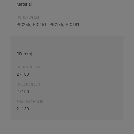
Material
HOHLKUGELN
PIC255, PIC151, PIC155, PIC181
OD [mm]
HOHLKUGELN
2 - 100
HALBKUGELN
2 - 100
FOKUSSCHALEN
2 - 130