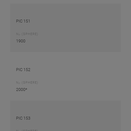
PIC 151
N
(SPHERE)
P
1900
PIC 152
N
(SPHERE)
P
2000*
PIC 153