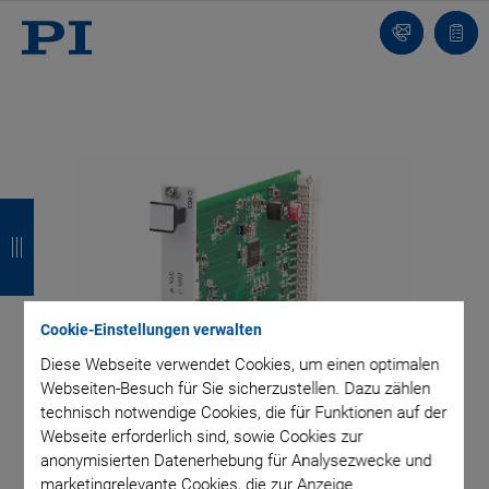
Kontakt
Anfr
Z
Z
Z
Z
u
u
u
u
r
r
r
r
ü
ü
ü
ü
Cookie-Einstellungen verwalten
c
c
c
c
Diese Webseite verwendet Cookies, um einen optimalen
Webseiten-Besuch für Sie sicherzustellen. Dazu zählen
k
k
k
k
technisch notwendige Cookies, die für Funktionen auf der
Webseite erforderlich sind, sowie Cookies zur
anonymisierten Datenerhebung für Analysezwecke und
marketingrelevante Cookies, die zur Anzeige