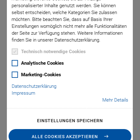
personalisierter Inhalte genutzt werden. Sie können
selbst entscheiden, welche Kategorien Sie zulassen
möchten. Bitte beachten Sie, dass auf Basis Ihrer
Einstellungen womöglich nicht mehr alle Funktionalitäten
der Seite zur Verfügung stehen. Weitere Informationen
finden Sie in unserer Datenschutzerklärung.
Technisch notwendige Cookies
C-663.12C885 Mercury
Analytische Cookies
Step Schrittmotor-
Marketing-Cookies
Controllermodul
Datenschutzerklärung
Impressum
Mehr Details
Für modulares Controllersystem C-885
PIMotionMaster
Hohe Mikroschrittauflösung
EINSTELLUNGEN SPEICHERN
Schneller Motorlauf (Ausgangsspannung 48 V, auch bei
ALLE COOKIES AKZEPTIEREN
niedrigerer Betriebsspannung)