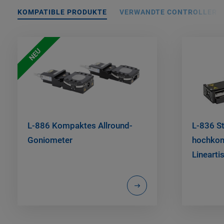
KOMPATIBLE PRODUKTE
VERWANDTE CONTROLLER
NEU
L-886 Kompaktes Allround-
L-836 St
Goniometer
hochkomp
Linearti