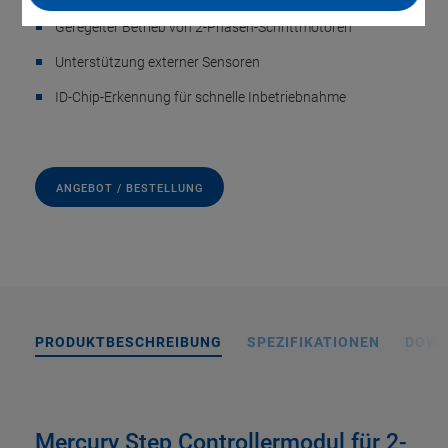
Geregelter Betrieb von 2-Phasen-Schrittmotoren
Unterstützung externer Sensoren
ID-Chip-Erkennung für schnelle Inbetriebnahme
ANGEBOT / BESTELLUNG
PRODUKTBESCHREIBUNG
SPEZIFIKATIONEN
DOWN
Mercury Step Controllermodul für 2-