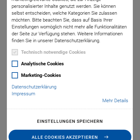
personalisierter Inhalte genutzt werden. Sie können
selbst entscheiden, welche Kategorien Sie zulassen
m
L-239.50SD
möchten. Bitte beachten Sie, dass auf Basis Ihrer
Einstellungen womöglich nicht mehr alle Funktionalitäten
der Seite zur Verfügung stehen. Weitere Informationen
finden Sie in unserer Datenschutzerklärung.
Technisch notwendige Cookies
Analytische Cookies
Dieses Produkt wurde durch das folgende neue Produkt
Marketing-Cookies
abgelöst:
Datenschutzerklärung
M-228 • M-229 HOCHAUFLÖSENDER
Impressum
LINEARAKTOR MIT SCHRITTMOTOR
Mehr Details
L-239 Hochlast-
EINSTELLUNGEN SPEICHERN
Linearaktor
ALLE COOKIES AKZEPTIEREN