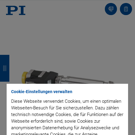
Kontakt
Anfr
Z
Z
Z
Z
u
u
u
u
r
r
r
r
ü
ü
ü
ü
Cookie-Einstellungen verwalten
c
c
c
c
Diese Webseite verwendet Cookies, um einen optimalen
Webseiten-Besuch für Sie sicherzustellen. Dazu zählen
k
k
k
k
technisch notwendige Cookies, die für Funktionen auf der
Webseite erforderlich sind, sowie Cookies zur
anonymisierten Datenerhebung für Analysezwecke und
marketingrelevante Cookies, die zur Anzeige