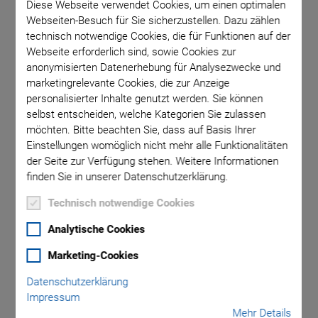
Diese Webseite verwendet Cookies, um einen optimalen
Webseiten-Besuch für Sie sicherzustellen. Dazu zählen
technisch notwendige Cookies, die für Funktionen auf der
A-322 Base
Webseite erforderlich sind, sowie Cookies zur
anonymisierten Datenerhebung für Analysezwecke und
marketingrelevante Cookies, die zur Anzeige
personalisierter Inhalte genutzt werden. Sie können
selbst entscheiden, welche Kategorien Sie zulassen
möchten. Bitte beachten Sie, dass auf Basis Ihrer
Einstellungen womöglich nicht mehr alle Funktionalitäten
A-322 PIglide HS
der Seite zur Verfügung stehen. Weitere Informationen
finden Sie in unserer Datenschutzerklärung.
Planarscanner mit
Technisch notwendige Cookies
Luftlager
Analytische Cookies
Marketing-Cookies
XY-Positioniersystem mit 1 nm Auflösung
Datenschutzerklärung
Ideal für Scan-Anwendungen oder hochpräzise
Impressum
Positionierung
Mehr Details