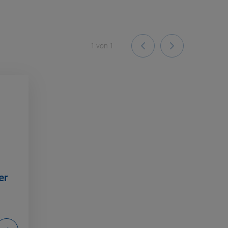
1
von
1
er