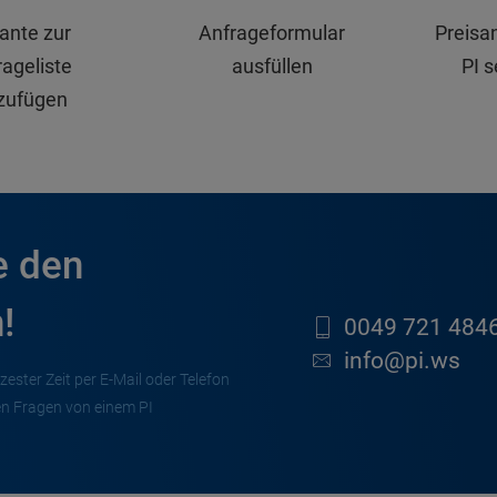
iante zur
Anfrageformular
Preisa
ageliste
ausfüllen
PI 
zufügen
e den
!
0049 721 4846
info@pi.ws
zester Zeit per E-Mail oder Telefon
en Fragen von einem PI