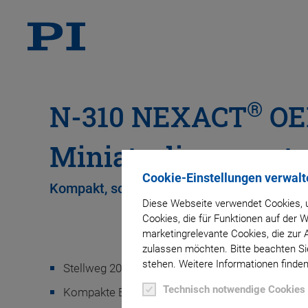
®
N-310 NEXACT
OE
Miniaturlinearmotor
Cookie-Einstellungen verwalt
Kompakt, schnell, mit großem Stellweg, P
Diese Webseite verwendet Cookies, u
Cookies, die für Funktionen auf der
marketingrelevante Cookies, die zur 
zulassen möchten. Bitte beachten Sie
stehen. Weitere Informationen finden
Stellweg 20 mm
Technisch notwendige Cookies
Kompakte Bauform, preisgünstiges Design