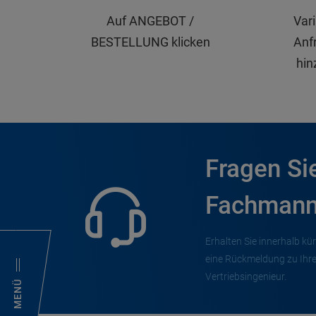
Auf ANGEBOT /
Var
BESTELLUNG klicken
Anfr
hin
Fragen Si
Fachmann
Erhalten Sie innerhalb kür
eine Rückmeldung zu Ihr
Vertriebsingenieur.
MENÜ