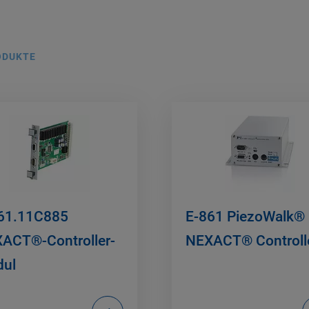
ODUKTE
61.11C885
E-861 PiezoWalk®
ACT®-Controller-
NEXACT® Controll
ul