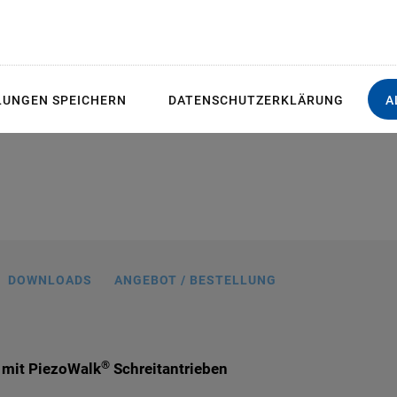
LUNGEN SPEICHERN
DATENSCHUTZERKLÄRUNG
A
.11, Abmessungen in mm
DOWNLOADS
ANGEBOT / BESTELLUNG
®
 mit PiezoWalk
Schreitantrieben