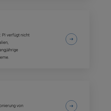
PI verfügt nicht
lien,
angjährige
teme.
onierung von