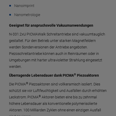
Nanoimprint
Nanometrologie
Geeignet für anspruchsvolle Vakuumanwendungen
N-331.2xU PICMAWalk Schreitantriebe sind vakuumtauglich
gestaltet. Für den Betrieb unter starken Magnetfeldern
werden Sonderversionen der Antriebe angeboten.
Piezoschreitantriebe können auch in Reinräumen oder in
Umgebungen mit harter ​u​l​t​r​a​v​i​o​l​e​t​t​e​r Strahlung eingesetzt
werden.
®
Überragende Lebensdauer dank PICMA
Piezoaktoren
®
Die PICMA
Piezoaktoren sind vollkeramisch isoliert. Dies
schützt sie vor Luftfeuchtigkeit und Ausfällen durch erhöhten
®
Leckstrom. PICMA
Aktoren bieten eine bis zu zehnmal
höhere Lebensdauer als konventionelle polymerisolierte
Aktoren. 100 Milliarden Zyklen ohne einen einzigen Ausfall