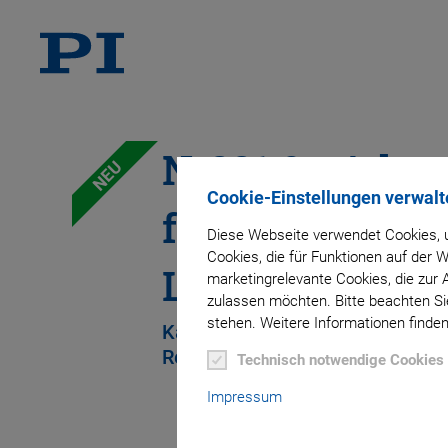
N-331.0x Adap
NEU
Cookie-Einstellungen verwalt
für N-331.xxU
Diese Webseite verwendet Cookies, u
Cookies, die für Funktionen auf der
Linearaktor
marketingrelevante Cookies, die zur 
zulassen möchten. Bitte beachten Sie
stehen. Weitere Informationen finden
Kabel für Motor-, Sensor- und
Referenzschaltersignale
Technisch notwendige Cookies
Impressum