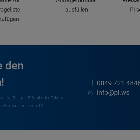
iante zur
Anfrageformular
Preisa
ageliste
ausfüllen
PI 
zufügen
e den
!
0049 721 4846
info@pi.ws
zester Zeit per E-Mail oder Telefon
en Fragen von einem PI