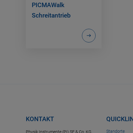
PICMAWalk
Schreitantrieb
KONTAKT
QUICKLI
Standorte
Physik Instrumente (PI) SE & Co. KG