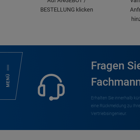
Auf ANGEBOT /
Var
BESTELLUNG klicken
Anfr
hin
Fragen Si
MENÜ
Fachmann
Erhalten Sie innerhalb kür
eine Rückmeldung zu Ihr
Vertriebsingenieur.