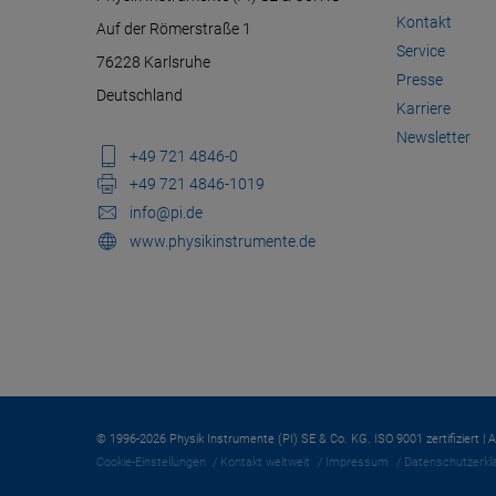
Kontakt
Auf der Römerstraße 1
Service
76228 Karlsruhe
Presse
Deutschland
Karriere
Newsletter
+49 721 4846-0
+49 721 4846-1019
info@pi.de
www.physikinstrumente.de
© 1996-2026 Physik Instrumente (PI) SE & Co. KG. ISO 9001 zertifiziert | 
Cookie-Einstellungen
Kontakt weltweit
Impressum
Datenschutzerkl