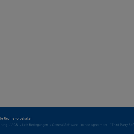
Alle Rechte vorbehalten
ärung
AGB
Leih-Bedingungen
General Software License Agreement
Third Party So