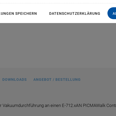
LUNGEN SPEICHERN
DATENSCHUTZERKLÄRUNG
A
DOWNLOADS
ANGEBOT / BESTELLUNG
iner Vakuumdurchführung an einen E-712.xAN PICMAWalk Contr