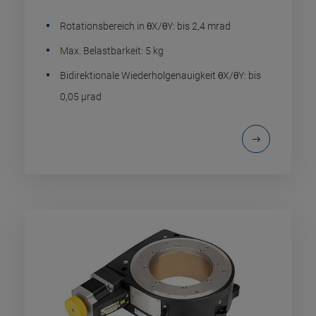
Rotationsbereich in θX/θY: bis 2,4 mrad
Max. Belastbarkeit: 5 kg
Bidirektionale Wiederholgenauigkeit θX/θY: bis
0,05 µrad