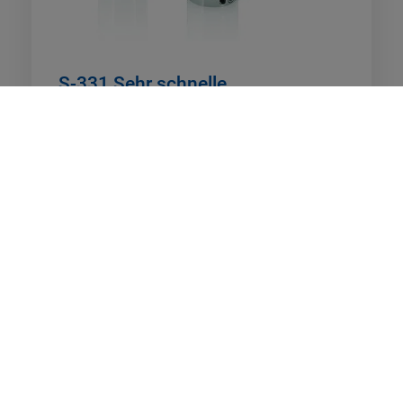
S-331 Sehr schnelle
Kippplattform
Kurze Einschwingzeit und hohe dynamische
Linearität
Rotationsbereich in θX/θY: bis 5 mrad
Bidirektionale Wiederholgenauigkeit θX/θY: bis
1,5 µrad