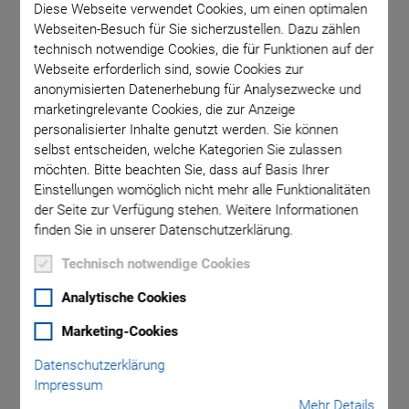
Diese Webseite verwendet Cookies, um einen optimalen
Webseiten-Besuch für Sie sicherzustellen. Dazu zählen
technisch notwendige Cookies, die für Funktionen auf der
C-887.5330
Integra
Webseite erforderlich sind, sowie Cookies zur
anonymisierten Datenerhebung für Analysezwecke und
marketingrelevante Cookies, die zur Anzeige
personalisierter Inhalte genutzt werden. Sie können
selbst entscheiden, welche Kategorien Sie zulassen
möchten. Bitte beachten Sie, dass auf Basis Ihrer
Einstellungen womöglich nicht mehr alle Funktionalitäten
der Seite zur Verfügung stehen. Weitere Informationen
finden Sie in unserer Datenschutzerklärung.
NEU
Technisch notwendige Cookies
C-887.5x0 Hexapod
Analytische Cookies
Motion Controller
Marketing-Cookies
Datenschutzerklärung
Kompaktes Tischgerät zur Steuerung von 6-Achs-
Impressum
Parallelkinematiken
Mehr Details