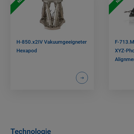
H-850.x2IV Vakuumgeeigneter
F-713.M
Hexapod
XYZ-Pho
Alignme
Technologie