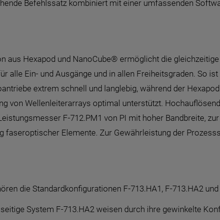
schende Befehlssatz kombiniert mit einer umfassenden Softw
n aus Hexapod und NanoCube® ermöglicht die gleichzeitige 
ür alle Ein- und Ausgänge und in allen Freiheitsgraden. So i
ntriebe extrem schnell und langlebig, während der Hexapod 
ung von Wellenleiterarrays optimal unterstützt. Hochauflös
Leistungsmesser F-712.PM1 von PI mit hoher Bandbreite, zur
ung faseroptischer Elemente. Zur Gewährleistung der Prozes
ören die Standardkonfigurationen F-713.HA1, F-713.HA2 und
eitige System F-713.HA2 weisen durch ihre gewinkelte Konfi