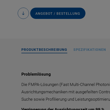
ANGEBOT / BESTELLUNG
zum
Inhalt
PRODUKTBESCHREIBUNG
SPEZIFIKATIONEN
Problemlösung
Die FMPA-Lösungen (Fast Multi-Channel Photoni
Ausrichtungsmechaniken mit ausgefeilten Controll
Suche sowie Profilierung und Leistungsoptimieru
Verringerung der Ausrichtungszeit um 99 %