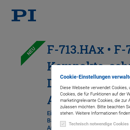
F-713.HAx • F-
NEU
Kompakte, schn
Cookie-Einstellungen verwalt
DoF-Photonik-
Diese Webseite verwendet Cookies, u
Cookies, die für Funktionen auf der
Alignmentsys
marketingrelevante Cookies, die zur 
zulassen möchten. Bitte beachten Sie
Einseitig und doppelseitig, aufr
stehen. Weitere Informationen finden
Bauformen, Routinen zur vollau
Technisch notwendige Cookies
Arrayausrichtung