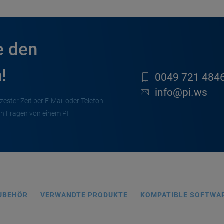
e den
!
0049 721 4846
info@pi.ws
zester Zeit per E-Mail oder Telefon
en Fragen von einem PI
UBEHÖR
VERWANDTE PRODUKTE
KOMPATIBLE SOFTWA