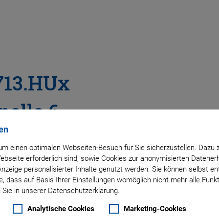
713.HUx
elle 6-
en
m einen optimalen Webseiten-Besuch für Sie sicherzustellen. Dazu 
 Webseite erforderlich sind, sowie Cookies zur anonymisierten Daten
teme
Anzeige personalisierter Inhalte genutzt werden. Sie können selbst e
, dass auf Basis Ihrer Einstellungen womöglich nicht mehr alle Funkt
echte und flache
 Sie in unserer Datenschutzerklärung.
tomatisierten
Analytische Cookies
Marketing-Cookies