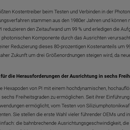
ößten Kostentreiber beim Testen und Verbinden in der Photon
chtungsverfahren stammen aus den 1980er Jahren und können
 reduzieren den Zeitaufwand um 99 % und erledigen die Aufga
ner photonischen Komponente durch das Ausrichten verursacht
 einer Reduzierung dieses 80-prozentigen Kostenanteils um 99
aher Zukunft um drei Größenordnungen steigen wird, da ne
für die Herausforderungen der Ausrichtung in sechs Frei
kte Hexapoden von PI mit einem hochdynamischen, hochaufl
sechs Freiheitsgraden zu ermöglichen. Seit ihrer Einführung
wendungen ermöglicht, vom Testen von Siliziumphotonikwafer
en. Sie stellen die erste Wahl vieler führender OEMs und i
 einfach: die bahnbrechende Ausrichtungsgeschwindigkeit, d