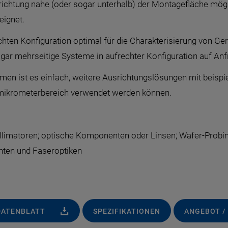
chtung nahe (oder sogar unterhalb) der Montagefläche mögli
eignet.
echten Konfiguration optimal für die Charakterisierung von G
gar mehrseitige Systeme in aufrechter Konfiguration auf Anfr
n ist es einfach, weitere Ausrichtungslösungen mit beispiell
bmikrometerbereich verwendet werden können.
llimatoren; optische Komponenten oder Linsen; Wafer-Probing
ten und Faseroptiken
DATENBLATT
SPEZIFIKATIONEN
ANGEBOT /