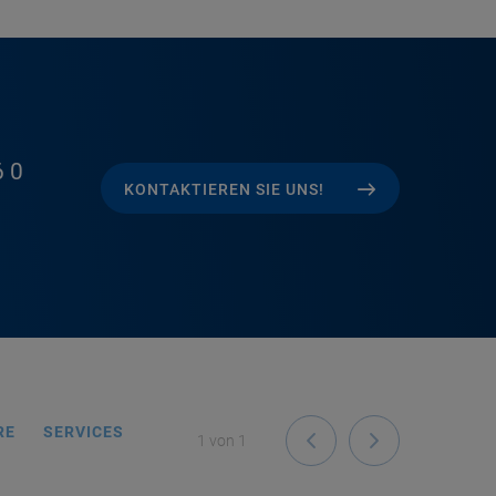
 0
KONTAKTIEREN SIE UNS!
RE
SERVICES
1
von
1