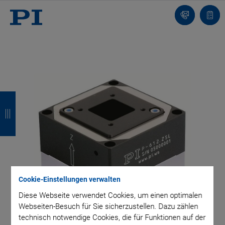
Kontakt
Anfr
Z
Z
Z
Z
u
u
u
u
r
r
r
r
ü
ü
ü
ü
c
c
c
c
Cookie-Einstellungen verwalten
k
k
k
k
Diese Webseite verwendet Cookies, um einen optimalen
Webseiten-Besuch für Sie sicherzustellen. Dazu zählen
technisch notwendige Cookies, die für Funktionen auf der