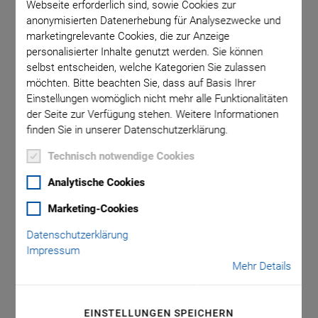
Webseite erforderlich sind, sowie Cookies zur
anonymisierten Datenerhebung für Analysezwecke und
marketingrelevante Cookies, die zur Anzeige
Die
personalisierter Inhalte genutzt werden. Sie können
Milli
selbst entscheiden, welche Kategorien Sie zulassen
möchten. Bitte beachten Sie, dass auf Basis Ihrer
Einstellungen womöglich nicht mehr alle Funktionalitäten
der Seite zur Verfügung stehen. Weitere Informationen
finden Sie in unserer Datenschutzerklärung.
Technisch notwendige Cookies
Analytische Cookies
P-612.Z Piezohubtisch
Marketing-Cookies
Kompakter Nanopositionierer mit Apertur
Datenschutzerklärung
Stellweg 100 µm
Impressum
Mehr Details
Auflösung bis 0,2 nm
Linearitätsabweichung 0,2 %
EINSTELLUNGEN SPEICHERN