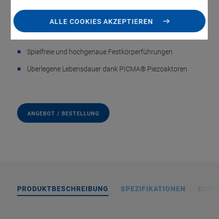
Kompakt: Grundfläche 60 mm × 60 mm
Besonders kostengünstige Systeme (Mechanik und
ALLE COOKIES AKZEPTIEREN
Controller)
Spielfreie und hochgenaue Festkörperführungen
Überlegene Lebensdauer dank PICMA® Piezoaktoren
ANGEBOT / BESTELLUNG
PRODUKTBESCHREIBUNG
SPEZIFIKATIONEN
DOWN