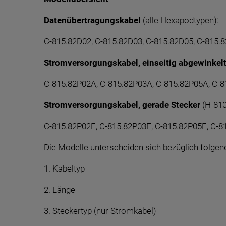
Datenübertragungskabel
(alle Hexapodtypen):
C-815.82D02, C-815.82D03, C-815.82D05, C-815.
Stromversorgungskabel, einseitig abgewinkelt
C-815.82P02A, C-815.82P03A, C-815.82P05A, C-
Stromversorgungskabel, gerade Stecker
(H-810
C-815.82P02E, C-815.82P03E, C-815.82P05E, C-8
Die Modelle unterscheiden sich bezüglich folge
1. Kabeltyp
2. Länge
3. Steckertyp (nur Stromkabel)