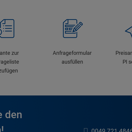
iante zur
Anfrageformular
Preisa
ageliste
ausfüllen
PI 
zufügen
e den
!
0049 721 4846