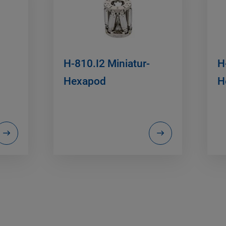
H-810.I2 Miniatur-
H
Hexapod
H