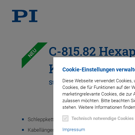
C-815.82 Hexa
NEU
Kabel
Cookie-Einstellungen verwalt
Diese Webseite verwendet Cookies, u
Stromversorgungs- und Datenü
Cookies, die für Funktionen auf der
marketingrelevante Cookies, die zur 
zulassen möchten. Bitte beachten Sie
stehen. Weitere Informationen finden
Technisch notwendige Cookies
Schleppkettentaugliche Ausführung für industr
Kabellängen von 2 bis 20 m
Impressum