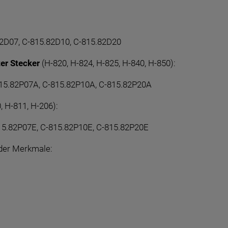
82D07, C-815.82D10, C-815.82D20
er Stecker
(H-820, H-824, H-825, H-840, H-850):
815.82P07A, C-815.82P10A, C-815.82P20A
, H-811, H-206):
15.82P07E, C-815.82P10E, C-815.82P20E
nder Merkmale: