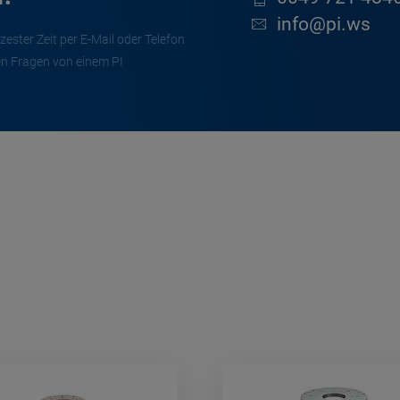
info@pi.ws
zester Zeit per E-Mail oder Telefon
en Fragen von einem PI