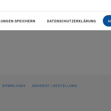
sbedarf
LUNGEN SPEICHERN
DATENSCHUTZERKLÄRUNG
A
spiel H-811 mit Fixkabeln am Hexapod
DOWNLOADS
ANGEBOT / BESTELLUNG