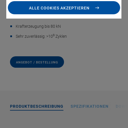
Stellwege bis 300 µm
ALLE COOKIES AKZEPTIEREN
Hohe Belastbarkeit
Krafterzeugung bis 80 kN
9
Sehr zuverlässig: >10
Zyklen
ANGEBOT / BESTELLUNG
PRODUKTBESCHREIBUNG
SPEZIFIKATIONEN
DOWN