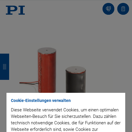
Kontakt
Anfr
Z
Z
Z
Z
u
u
u
u
r
r
r
r
ü
ü
ü
ü
c
c
c
c
Cookie-Einstellungen verwalten
k
k
k
k
Diese Webseite verwendet Cookies, um einen optimalen
Webseiten-Besuch für Sie sicherzustellen. Dazu zählen
technisch notwendige Cookies, die für Funktionen auf der
Webseite erforderlich sind, sowie Cookies zur