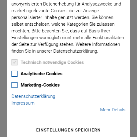
anonymisierten Datenerhebung für Analysezwecke und
marketingrelevante Cookies, die zur Anzeige
personalisierter Inhalte genutzt werden. Sie können
stück und
Sonderak
selbst entscheiden, welche Kategorien Sie zulassen
möchten. Bitte beachten Sie, dass auf Basis Ihrer
h gefärbt
Polymers
Einstellungen womöglich nicht mehr alle Funktionalitäten
lusslitzen
sein. St
der Seite zur Verfügung stehen. Weitere Informationen
.
finden Sie in unserer Datenschutzerklärung.
Technisch notwendige Cookies
Analytische Cookies
Marketing-Cookies
Datenschutzerklärung
PICA Stack
Impressum
Mehr Details
Piezoaktoren
Hohe Kräfte, große Auslenkungen, flexibel
EINSTELLUNGEN SPEICHERN
fertigbar