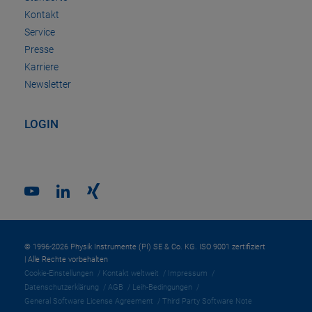
Kontakt
Service
Presse
Karriere
Newsletter
LOGIN
© 1996-2026 Physik Instrumente (PI) SE & Co. KG. ISO 9001 zertifiziert
| Alle Rechte vorbehalten
Cookie-Einstellungen
Kontakt weltweit
Impressum
Datenschutzerklärung
AGB
Leih-Bedingungen
General Software License Agreement
Third Party Software Note