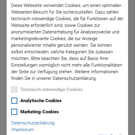
Herausforderung darstellt und während der Fertigung
Diese Webseite verwendet Cookies, um einen optimalen
Schmutzpartikel anfallen können, müssen die verwendeten
Webseiten-Besuch für Sie sicherzustellen. Dazu zählen
Systemkomponenten hochpräzise, steif und robust sein und
technisch notwendige Cookies, die für Funktionen auf der
eine zuverlässig Leistung bieten.
Webseite erforderlich sind, sowie Cookies zur
anonymisierten Datenerhebung für Analysezwecke und
marketingrelevante Cookies, die zur Anzeige
personalisierter Inhalte genutzt werden. Sie können
Hauptmerkmale der
selbst entscheiden, welche Kategorien Sie zulassen
möchten. Bitte beachten Sie, dass auf Basis Ihrer
Lineartische
Einstellungen womöglich nicht mehr alle Funktionalitäten
der Seite zur Verfügung stehen. Weitere Informationen
finden Sie in unserer Datenschutzerklärung.
Bezugskante zur Unterstützung bei der
Technisch notwendige Cookies
Kalibrierung in der Maschine
Anschluss für Spülluft zur Erzeugung von
Analytische Cookies
Überdruck
Marketing-Cookies
Seitendichtung und feste Abdeckung zum Schutz
Datenschutzerklärung
gegen Partikel
Impressum
Robuste industrielle IP65-Stecker für flexiblen