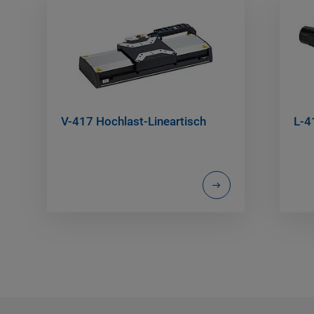
V-417 Hochlast-Lineartisch
L-4