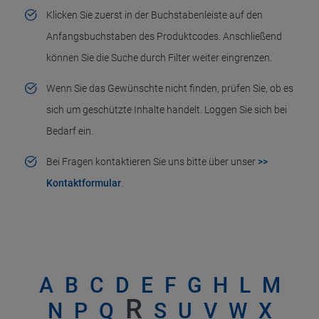
Klicken Sie zuerst in der Buchstabenleiste auf den
Anfangsbuchstaben des Produktcodes. Anschließend
können Sie die Suche durch Filter weiter eingrenzen.
Wenn Sie das Gewünschte nicht finden, prüfen Sie, ob es
sich um geschützte Inhalte handelt. Loggen Sie sich bei
Bedarf ein.
Bei Fragen kontaktieren Sie uns bitte über unser
>>
Kontaktformular
.
A
B
C
D
E
F
G
H
L
M
R
N
P
Q
S
U
V
W
X