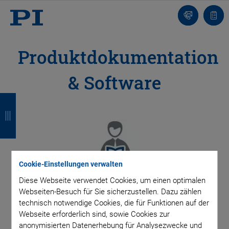
Kontakt
Anfr
Produktdokumentation
& Software
Z
Z
Z
Z
u
u
u
u
r
r
r
r
ü
ü
ü
ü
Cookie-Einstellungen verwalten
c
c
c
c
Diese Webseite verwendet Cookies, um einen optimalen
k
k
k
k
Webseiten-Besuch für Sie sicherzustellen. Dazu zählen
technisch notwendige Cookies, die für Funktionen auf der
Hier finden Sie Datenblätter, Handbücher, 3D-Modelle,
Webseite erforderlich sind, sowie Cookies zur
Softwaretreiber und mehr.
anonymisierten Datenerhebung für Analysezwecke und