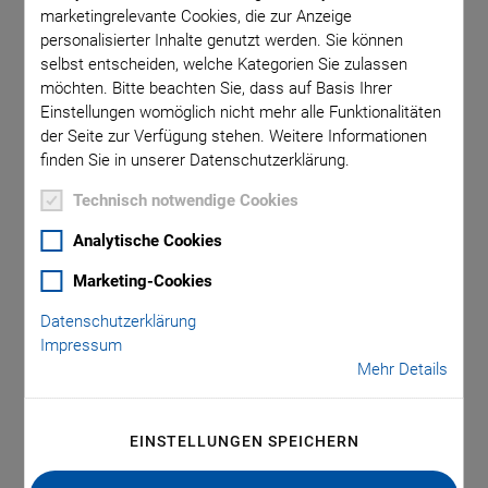
marketingrelevante Cookies, die zur Anzeige
personalisierter Inhalte genutzt werden. Sie können
selbst entscheiden, welche Kategorien Sie zulassen
PI Software Suite
möchten. Bitte beachten Sie, dass auf Basis Ihrer
Einstellungen womöglich nicht mehr alle Funktionalitäten
der Seite zur Verfügung stehen. Weitere Informationen
finden Sie in unserer Datenschutzerklärung.
SOFTWAREDATEIEN
Technisch notwendige Cookies
PI Software Suite C-990.CD1
Analytische Cookies
VERSION / DATUM
Marketing-Cookies
3.3.0.4, 2026-07
Datenschutzerklärung
zip
-
2 GB
Impressum
Mehr Details
ANFORDERN
EINSTELLUNGEN SPEICHERN