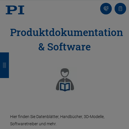
Kontakt
Anfr
Produktdokumentation
& Software
Z
Z
Z
Z
u
u
u
u
r
r
r
r
ü
ü
ü
ü
c
c
c
c
k
k
k
k
Hier finden Sie Datenblätter, Handbücher, 3D-Modelle,
Softwaretreiber und mehr.