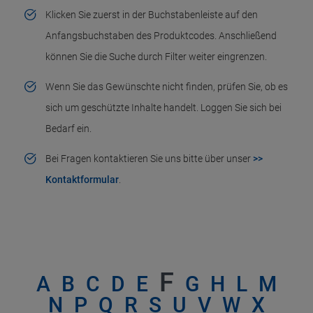
Klicken Sie zuerst in der Buchstabenleiste auf den
Anfangsbuchstaben des Produktcodes. Anschließend
können Sie die Suche durch Filter weiter eingrenzen.
Wenn Sie das Gewünschte nicht finden, prüfen Sie, ob es
sich um geschützte Inhalte handelt. Loggen Sie sich bei
Bedarf ein.
Bei Fragen kontaktieren Sie uns bitte über unser
>>
Kontaktformular
.
F
A
B
C
D
E
G
H
L
M
N
P
Q
R
S
U
V
W
X