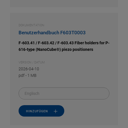
DOKUMENTATION
Benutzerhandbuch F603T0003
F-603.41 / F-603.42 / F-603.43 Fiber holders for P-
616-type (NanoCube®) piezo positioners
VERSION / DATUM
2026-04-10
pdf
-
1 MB
Englisch
HINZUFÜGEN