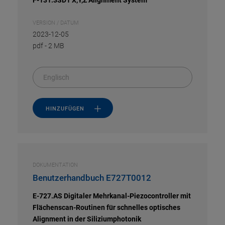
F-131.3SD1 X,Y,Z Alignment System
VERSION / DATUM
2023-12-05
pdf
-
2 MB
Englisch
HINZUFÜGEN
DOKUMENTATION
Benutzerhandbuch E727T0012
E-727.AS Digitaler Mehrkanal-Piezocontroller mit
Flächenscan-Routinen für schnelles optisches
Alignment in der Siliziumphotonik