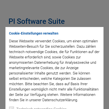
PI Software Suite
Cookie-Einstellungen verwalten
Diese Webseite verwendet Cookies, um einen optimalen
SOFTWAREDATEIEN
Webseiten-Besuch für Sie sicherzustellen. Dazu zählen
PI Software Suite C-990.CD1
technisch notwendige Cookies, die für Funktionen auf der
Webseite erforderlich sind, sowie Cookies zur
VERSION / DATUM
anonymisierten Datenerhebung für Analysezwecke und
3.3.0.4, 2026-07
marketingrelevante Cookies, die zur Anzeige
zip
-
2 GB
personalisierter Inhalte genutzt werden. Sie können
selbst entscheiden, welche Kategorien Sie zulassen
möchten. Bitte beachten Sie, dass auf Basis Ihrer
ANFORDERN
Einstellungen womöglich nicht mehr alle Funktionalitäten
der Seite zur Verfügung stehen. Weitere Informationen
finden Sie in unserer Datenschutzerklärung.
Technisch notwendige Cookies