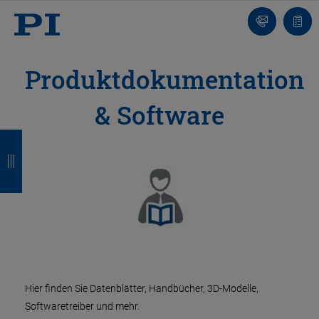
Kontakt
Anfr
Produktdokumentation
& Software
Z
Z
Z
Z
u
u
u
u
r
r
r
r
ü
ü
ü
ü
c
c
c
c
k
k
k
k
Hier finden Sie Datenblätter, Handbücher, 3D-Modelle,
Softwaretreiber und mehr.