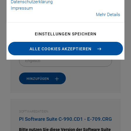
Datenschutzerklärung
SOFTWAREDATEIEN
Impressum
C-990.CD1 Releasenews
Mehr Details
VERSION / DATUM
EINSTELLUNGEN SPEICHERN
3.3.0.4, 2026-07
pdf
-
2 MB
ALLE COOKIES AKZEPTIEREN
Englisch
HINZUFÜGEN
SOFTWAREDATEIEN
PI Software Suite C-990.CD1 - E-709.CRG
Bitte nutzen Sie diese Version der Software Suite