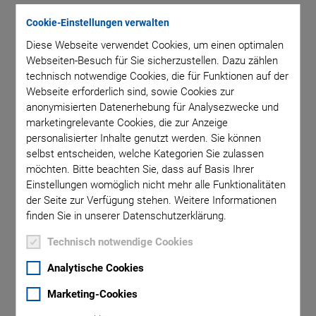
Cookie-Einstellungen verwalten
Diese Webseite verwendet Cookies, um einen optimalen
PI Software Suite
Webseiten-Besuch für Sie sicherzustellen. Dazu zählen
technisch notwendige Cookies, die für Funktionen auf der
Webseite erforderlich sind, sowie Cookies zur
anonymisierten Datenerhebung für Analysezwecke und
marketingrelevante Cookies, die zur Anzeige
SOFTWAREDATEIEN
personalisierter Inhalte genutzt werden. Sie können
PI Software Suite C-990.CD1
selbst entscheiden, welche Kategorien Sie zulassen
möchten. Bitte beachten Sie, dass auf Basis Ihrer
VERSION / DATUM
Einstellungen womöglich nicht mehr alle Funktionalitäten
3.3.0.4, 2026-07
der Seite zur Verfügung stehen. Weitere Informationen
zip
-
2 GB
finden Sie in unserer Datenschutzerklärung.
Technisch notwendige Cookies
ANFORDERN
Analytische Cookies
Marketing-Cookies