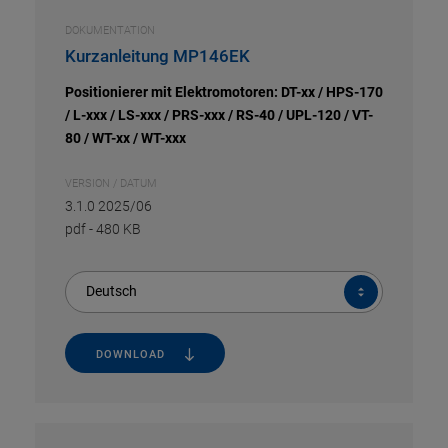
DOKUMENTATION
Kurzanleitung MP146EK
Positionierer mit Elektromotoren: DT-xx / HPS-170
/ L-xxx / LS-xxx / PRS-xxx / RS-40 / UPL-120 / VT-
80 / WT-xx / WT-xxx
VERSION / DATUM
3.1.0 2025/06
pdf
-
480 KB
Deutsch
DOWNLOAD