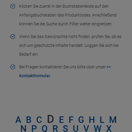
Klicken Sie zuerst in der Buchstabenleiste auf den
Anfangsbuchstaben des Produktcodes. Anschließend
können Sie die Suche durch Filter weiter eingrenzen.
Wenn Sie das Gewünschte nicht finden, prüfen Sie, ob es
sich um geschützte Inhalte handelt. Loggen Sie sich bei
Bedarf ein.
Bei Fragen kontaktieren Sie uns bitte über unser
>>
Kontaktformular
.
D
A
B
C
E
F
G
H
L
M
N
P
Q
R
S
U
V
W
X