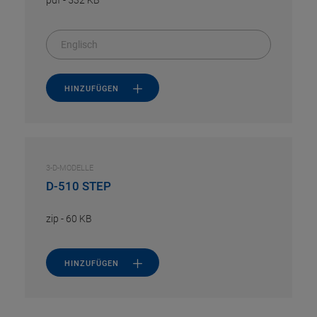
pdf
-
532 KB
Englisch
HINZUFÜGEN
3-D-MODELLE
D-510 STEP
zip
-
60 KB
HINZUFÜGEN