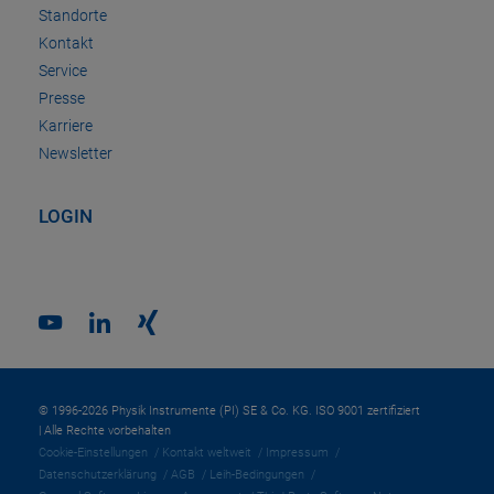
Standorte
Kontakt
Service
Presse
Karriere
Newsletter
LOGIN
© 1996-2026 Physik Instrumente (PI) SE & Co. KG. ISO 9001 zertifiziert
| Alle Rechte vorbehalten
Cookie-Einstellungen
Kontakt weltweit
Impressum
Datenschutzerklärung
AGB
Leih-Bedingungen