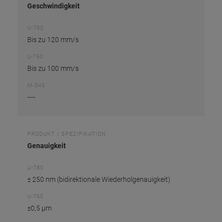
Geschwindigkeit
U-780
Bis zu 120 mm/s
U-760
Bis zu 100 mm/s
M-545
----
PRODUKT / SPEZIFIKATION
Genauigkeit
U-780
± 250 nm (bidirektionale Wiederholgenauigkeit)
U-760
±0,5 µm