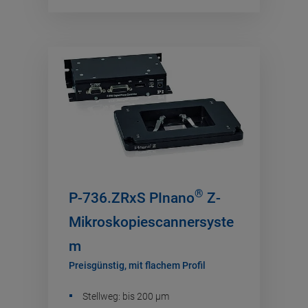
®
P-736.ZRxS PInano
Z-
Mikroskopiescannersyste
m
Preisgünstig, mit flachem Profil
Stellweg: bis 200 µm