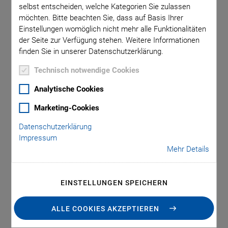
Richtig auswählen
selbst entscheiden, welche Kategorien Sie zulassen
möchten. Bitte beachten Sie, dass auf Basis Ihrer
Einstellungen womöglich nicht mehr alle Funktionalitäten
Häufig stehen Anwender vor der Herausforderung, scheinbar
der Seite zur Verfügung stehen. Weitere Informationen
widersprüchliche Anforderungen an das Positioniersystem in
finden Sie in unserer Datenschutzerklärung.
ihrem Mikroskop zu vereinbaren. So sollen einerseits große
Technisch notwendige Cookies
Verfahrwege mit möglichst hohen Geschwindigkeiten
überbrückt werden, andererseits erfordern viele
Analytische Cookies
Mikroskopietechnologien Positioniergenauigkeiten von weit
Marketing-Cookies
unter 100 Nanometern. Ein erprobter Weg, beide
Anforderungen zu erfüllen, besteht darin, XY-Kreuztische mit
Datenschutzerklärung
Feinstpositioniertischen zu kombinieren. Um dies für
Impressum
Mehr Details
möglichst viele Mikroskopstative unterschiedlicher Hersteller
zu ermöglichen, hat PI ein umfangreiches Produktprogramm
entwickelt, das zusätzlich ein breites Sortiment an
EINSTELLUNGEN SPEICHERN
Probenhaltern umfasst. Wie die einzelnen Subsysteme
kombiniert werden können, zeigt die neue Systemübersicht
ALLE COOKIES AKZEPTIEREN
„Microscope Stage Configurator“.