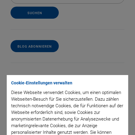
BLOG ABONNIEREN
Kategorien
Cookie-Einstellungen verwalten
Diese Webseite verwendet Cookies, um einen optimalen
Anwendung
Astronomie
Unternehmen
Webseiten-Besuch für Sie sicherzustellen. Dazu zählen
Industrielle Automatisierung
Mikroskopie
Nanopositionierung
technisch notwendige Cookies, die für Funktionen auf der
OEM
Photonik
Produkt
Produktion
Technologie
Video
Webseite erforderlich sind, sowie Cookies zur
anonymisierten Datenerhebung für Analysezwecke und
marketingrelevante Cookies, die zur Anzeige
personalisierter Inhalte genutzt werden. Sie können