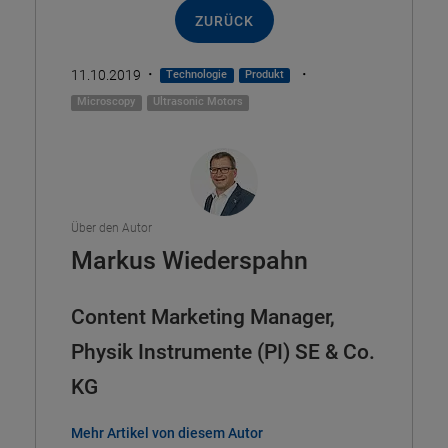
ZURÜCK
·
·
11.10.2019
Technologie
Produkt
Microscopy
Ultrasonic Motors
Über den Autor
Markus Wiederspahn
Content Marketing Manager,
Physik Instrumente (PI) SE & Co.
KG
Mehr Artikel von diesem Autor