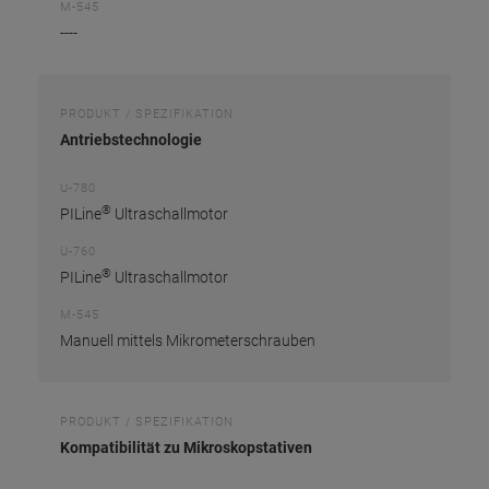
M-545
----
PRODUKT / SPEZIFIKATION
Antriebstechnologie
U-780
®
PILine
Ultraschallmotor
U-760
®
PILine
Ultraschallmotor
M-545
Manuell mittels Mikrometerschrauben
PRODUKT / SPEZIFIKATION
Kompatibilität zu Mikroskopstativen