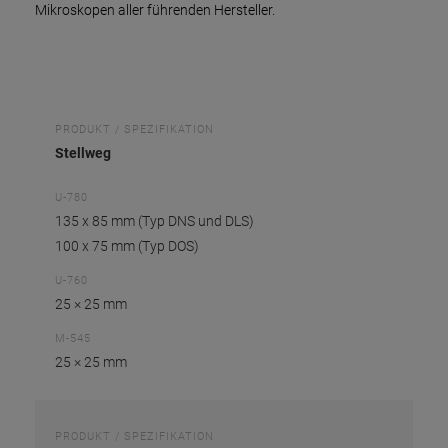
Mikroskopen aller führenden Hersteller.
PRODUKT / SPEZIFIKATION
Stellweg
U-780
135 x 85 mm (Typ DNS und DLS)
100 x 75 mm (Typ DOS)
U-760
25 × 25 mm
M-545
25 × 25 mm
PRODUKT / SPEZIFIKATION