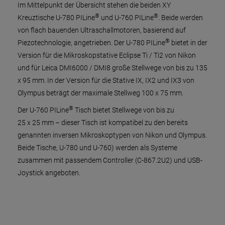
Im Mittelpunkt der Übersicht stehen die beiden XY
®
®
Kreuztische U-780 PILine
und U-760 PILine
. Beide werden
von flach bauenden Ultraschallmotoren, basierend auf
®
Piezotechnologie, angetrieben. Der U-780 PILine
bietet in der
Version für die Mikroskopstative Eclipse Ti / Ti2 von Nikon
und für Leica DMI6000 / DMI8 große Stellwege von bis zu 135
x 95 mm. In der Version für die Stative IX, IX2 und IX3 von
Olympus beträgt der maximale Stellweg 100 x 75 mm.
®
Der U-760 PILine
Tisch bietet Stellwege von bis zu
25 x 25 mm – dieser Tisch ist kompatibel zu den bereits
genannten inversen Mikroskoptypen von Nikon und Olympus.
Beide Tische, U-780 und U-760) werden als Systeme
zusammen mit passendem Controller (C-867.2U2) und USB-
Joystick angeboten.