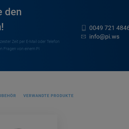
e den
!
0049 721 4846
info@pi.ws
zester Zeit per E-Mail oder Telefon
en Fragen von einem PI
UBEHÖR
VERWANDTE PRODUKTE