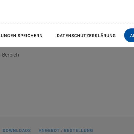
mm
Einlegerahmen
LUNGEN SPEICHERN
DATENSCHUTZERKLÄRUNG
A
toren
, Objektträgerhalter, Abmessungen in
-Bereich
für Standard-Objektträger (25 mm × 75
mm).
DOWNLOADS
ANGEBOT / BESTELLUNG