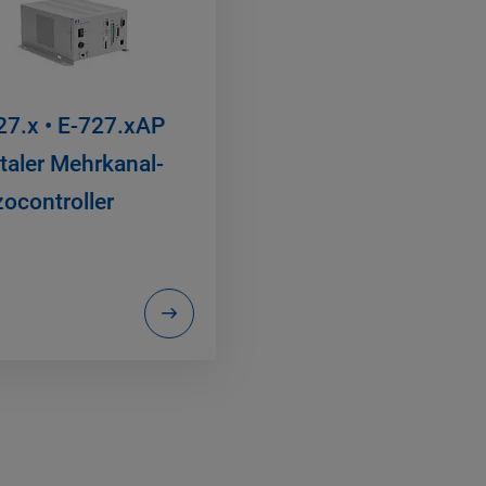
27.x • E-727.xAP
italer Mehrkanal-
zocontroller