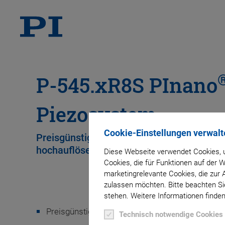
P-545.xR8S PInano
Piezosystem
Cookie-Einstellungen verwalt
Preisgünstiges Nanopositioniersystem für
hochauflösende Mikroskopie
Diese Webseite verwendet Cookies, u
Cookies, die für Funktionen auf der
marketingrelevante Cookies, die zur 
zulassen möchten. Bitte beachten Sie
stehen. Weitere Informationen finden
Preisgünstiges, kostenoptimiertes Design mit p
Technisch notwendige Cookies