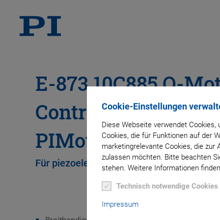
E-873.10C885 Q-Mo
Controller-Modul fü
Cookie-Einstellungen verwalt
Diese Webseite verwendet Cookies, u
PIMotionMaster
Cookies, die für Funktionen auf der
marketingrelevante Cookies, die zur 
zulassen möchten. Bitte beachten Sie
Für piezoelektrische Trägheitsantriebe, 1
stehen. Weitere Informationen finden
Technisch notwendige Cookies
Impressum