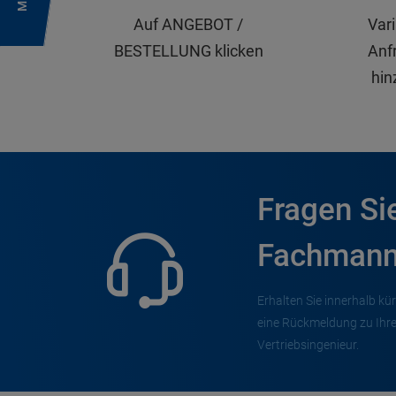
Auf ANGEBOT /
Var
BESTELLUNG klicken
Anfr
hin
Fragen Si
Fachmann
Erhalten Sie innerhalb kür
eine Rückmeldung zu Ihr
Vertriebsingenieur.