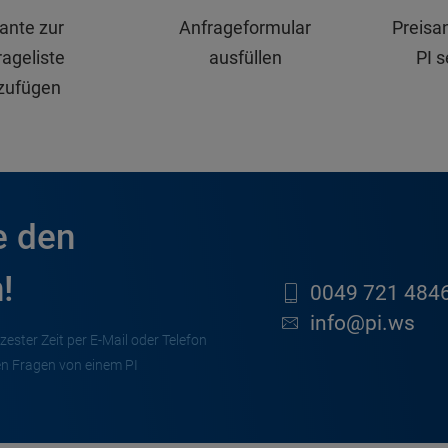
iante zur
Anfrageformular
Preisa
ageliste
ausfüllen
PI 
zufügen
e den
!
0049 721 4846
info@pi.ws
zester Zeit per E-Mail oder Telefon
en Fragen von einem PI