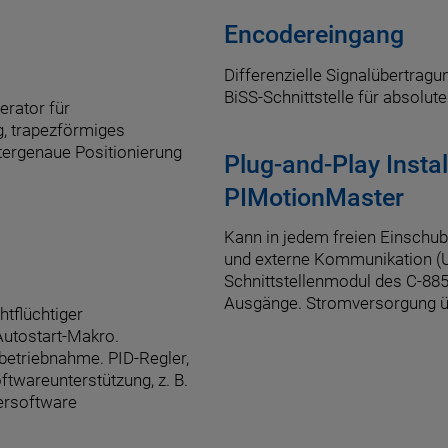
Encodereingang
Differenzielle Signalübertragu
BiSS-Schnittstelle für absolut
erator für
g, trapezförmiges
tergenaue Positionierung
Plug-and-Play Instal
PIMotionMaster
Kann in jedem freien Einschub
und externe Kommunikation (U
Schnittstellenmodul des C-885.
Ausgänge. Stromversorgung üb
tflüchtiger
Autostart-Makro.
nbetriebnahme. PID-Regler,
twareunterstützung, z. B.
ersoftware