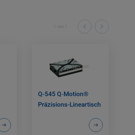
1
von
1
Q-545 Q‑Motion®
Präzisions-Lineartisch