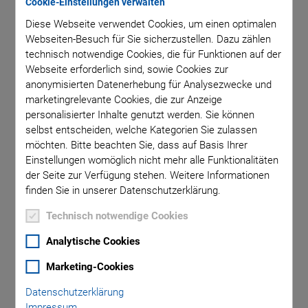
Cookie-Einstellungen verwalten
Diese Webseite verwendet Cookies, um einen optimalen
Webseiten-Besuch für Sie sicherzustellen. Dazu zählen
technisch notwendige Cookies, die für Funktionen auf der
Webseite erforderlich sind, sowie Cookies zur
BLOG ABONNIEREN
anonymisierten Datenerhebung für Analysezwecke und
marketingrelevante Cookies, die zur Anzeige
personalisierter Inhalte genutzt werden. Sie können
selbst entscheiden, welche Kategorien Sie zulassen
möchten. Bitte beachten Sie, dass auf Basis Ihrer
Kategorien
Einstellungen womöglich nicht mehr alle Funktionalitäten
der Seite zur Verfügung stehen. Weitere Informationen
Anwendung
Astronomie
Unternehmen
finden Sie in unserer Datenschutzerklärung.
Industrielle Automatisierung
Mikroskopie
Nanopositionierung
Technisch notwendige Cookies
OEM
Photonik
Produkt
Produktion
Technologie
Video
Analytische Cookies
Marketing-Cookies
Scharfe Bilder trotz schlechter Lichtverhältnisse aufnehmen,
Datenschutzerklärung
Schnappschüsse ohne Bewegungsunschärfe fotographisch
Impressum