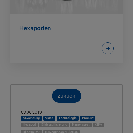
Hexapoden
ZURÜCK
·
03.06.2019
·
Anwendung
Video
Technologie
Produkt
Hexapod
Bildstabilisierung
Kameratest
CIPA
Bildqualität
Bewegungssimulation