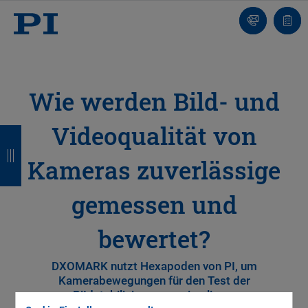
Kontakt
Anfr
Wie werden Bild- und
Videoqualität von
Z
Z
Z
Z
u
u
u
u
Kameras zuverlässige
r
r
r
r
gemessen und
ü
ü
ü
ü
c
c
c
c
bewertet?
k
k
k
k
DXOMARK nutzt Hexapoden von PI, um
Kamerabewegungen für den Test der
BiIdstabilisierung zu simulieren