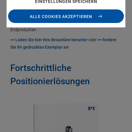
stellen. Gleichzeitig stellen diese wachsenden Märkte die
EINSTELLUNGEN SPEICHERN
Unternehmen vor große Herausforderungen: Zunehmend
kleinere Komponenten mit höherer Funktionsdichte, kürzere
ALLE COOKIES AKZEPTIEREN
Innovationszyklen und eine wachsende Vielfalt an
Endprodukten.
>> Laden Sie hier Ihre Broschüre herunter
oder
>> fordern
Sie Ihr gedrucktes Exemplar an
!
Fortschrittliche
Positionierlösungen