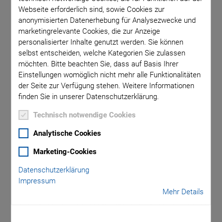
Webseite erforderlich sind, sowie Cookies zur
anonymisierten Datenerhebung für Analysezwecke und
BLOG ABONNIEREN
marketingrelevante Cookies, die zur Anzeige
personalisierter Inhalte genutzt werden. Sie können
selbst entscheiden, welche Kategorien Sie zulassen
möchten. Bitte beachten Sie, dass auf Basis Ihrer
Einstellungen womöglich nicht mehr alle Funktionalitäten
Kategorien
der Seite zur Verfügung stehen. Weitere Informationen
finden Sie in unserer Datenschutzerklärung.
Anwendung
Astronomie
Unternehmen
Technisch notwendige Cookies
Industrielle Automatisierung
Mikroskopie
Nanopositionierung
Analytische Cookies
OEM
Photonik
Produkt
Produktion
Technologie
Video
Marketing-Cookies
Datenschutzerklärung
Industrie 4.0, Internet der Dinge, Cloud Computing,
Impressum
autonomes Fahren, E-Health, Augmented Reality oder
Mehr Details
künstliche Intelligenz profitieren von Spitzentechnologien, die
die Halbleiter- und Elektronikindustrie derzeit zur Verfügung