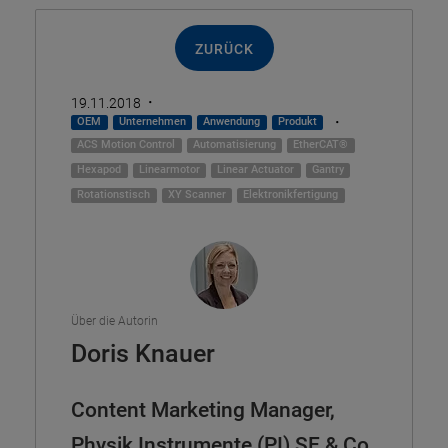
ZURÜCK
·
19.11.2018
·
OEM
Unternehmen
Anwendung
Produkt
ACS Motion Control
Automatisierung
EtherCAT®
Hexapod
Linearmotor
Linear Actuator
Gantry
Rotationstisch
XY Scanner
Elektronikfertigung
Über die Autorin
Doris Knauer
Content Marketing Manager,
Physik Instrumente (PI) SE & Co.