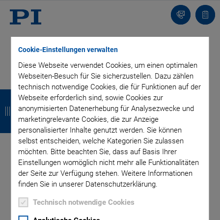
Kontakt
Anfr
Cookie-Einstellungen verwalten
Diese Webseite verwendet Cookies, um einen optimalen
Webseiten-Besuch für Sie sicherzustellen. Dazu zählen
technisch notwendige Cookies, die für Funktionen auf der
BLOG ABONNIEREN
Z
Z
Z
Z
Webseite erforderlich sind, sowie Cookies zur
anonymisierten Datenerhebung für Analysezwecke und
u
u
u
u
marketingrelevante Cookies, die zur Anzeige
r
r
r
r
personalisierter Inhalte genutzt werden. Sie können
Kategorien
selbst entscheiden, welche Kategorien Sie zulassen
ü
ü
ü
ü
möchten. Bitte beachten Sie, dass auf Basis Ihrer
c
c
c
c
Einstellungen womöglich nicht mehr alle Funktionalitäten
Anwendung
Astronomie
Unternehmen
der Seite zur Verfügung stehen. Weitere Informationen
k
k
k
k
Industrielle Automatisierung
Mikroskopie
Nanopositionierung
finden Sie in unserer Datenschutzerklärung.
OEM
Photonik
Produkt
Produktion
Technologie
Video
Technisch notwendige Cookies
Author: Yash Patel