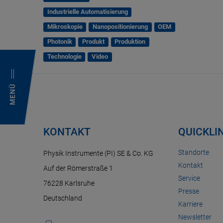
Industrielle Automatisierung
Mikroskopie
Nanopositionierung
OEM
Photonik
Produkt
Produktion
Technologie
Video
MENÜ
KONTAKT
QUICKLI
Standorte
Physik Instrumente (PI) SE & Co. KG
Kontakt
Auf der Römerstraße 1
Service
76228 Karlsruhe
Presse
Deutschland
Karriere
Newsletter