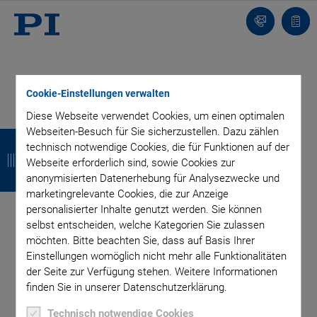
Kontakt
Anfr
Cookie-Einstellungen verwalten
Diese Webseite verwendet Cookies, um einen optimalen
BLOG ABONNIEREN
Z
Z
Z
Z
Webseiten-Besuch für Sie sicherzustellen. Dazu zählen
technisch notwendige Cookies, die für Funktionen auf der
u
u
u
u
Webseite erforderlich sind, sowie Cookies zur
anonymisierten Datenerhebung für Analysezwecke und
r
r
r
r
marketingrelevante Cookies, die zur Anzeige
Kategorien
ü
ü
ü
ü
personalisierter Inhalte genutzt werden. Sie können
selbst entscheiden, welche Kategorien Sie zulassen
c
c
c
c
möchten. Bitte beachten Sie, dass auf Basis Ihrer
Anwendung
Astronomie
Unternehmen
Einstellungen womöglich nicht mehr alle Funktionalitäten
k
k
k
k
Industrielle Automatisierung
Mikroskopie
Nanopositionierung
der Seite zur Verfügung stehen. Weitere Informationen
OEM
Photonik
Produkt
Produktion
Technologie
Video
finden Sie in unserer Datenschutzerklärung.
Author: Sarah Mall
Technisch notwendige Cookies