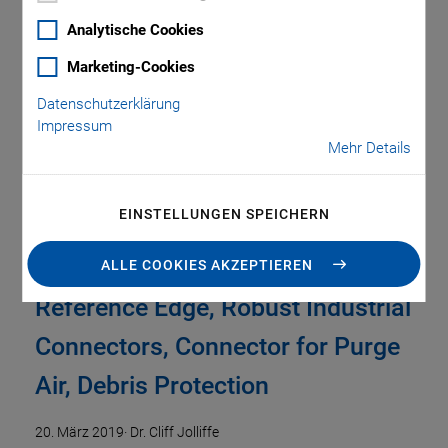
Analytische Cookies
Jolliffe
Marketing-Cookies
Datenschutzerklärung
Impressum
Mehr Details
EINSTELLUNGEN SPEICHERN
ALLE COOKIES AKZEPTIEREN
Reference Edge, Robust Industrial
Connectors, Connector for Purge
Air, Debris Protection
20. März 2019
·
Dr. Cliff Jolliffe