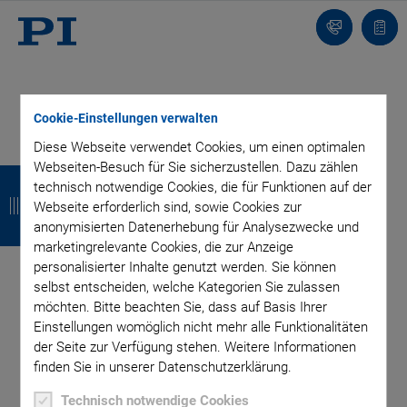
Kontakt
Anfr
Cookie-Einstellungen verwalten
Diese Webseite verwendet Cookies, um einen optimalen
BLOG ABONNIEREN
Webseiten-Besuch für Sie sicherzustellen. Dazu zählen
Z
Z
Z
Z
technisch notwendige Cookies, die für Funktionen auf der
u
u
u
u
Webseite erforderlich sind, sowie Cookies zur
anonymisierten Datenerhebung für Analysezwecke und
r
r
r
r
marketingrelevante Cookies, die zur Anzeige
Kategorien
ü
ü
ü
ü
personalisierter Inhalte genutzt werden. Sie können
selbst entscheiden, welche Kategorien Sie zulassen
c
c
c
c
möchten. Bitte beachten Sie, dass auf Basis Ihrer
Anwendung
Astronomie
Unternehmen
Einstellungen womöglich nicht mehr alle Funktionalitäten
k
k
k
k
Industrielle Automatisierung
Mikroskopie
Nanopositionierung
der Seite zur Verfügung stehen. Weitere Informationen
OEM
Photonik
Produkt
Produktion
Technologie
Video
finden Sie in unserer Datenschutzerklärung.
Author: Dr. Cliff
Technisch notwendige Cookies