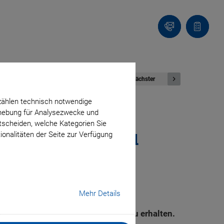
Kontakt
Anfragel
Nächster
zählen technisch notwendige
erhebung für Analysezwecke und
ntscheiden, welche Kategorien Sie
nanometergenau
ionalitäten der Seite zur Verfügung
Mehr Details
ässig interpretierbare Bilddaten zu erhalten.