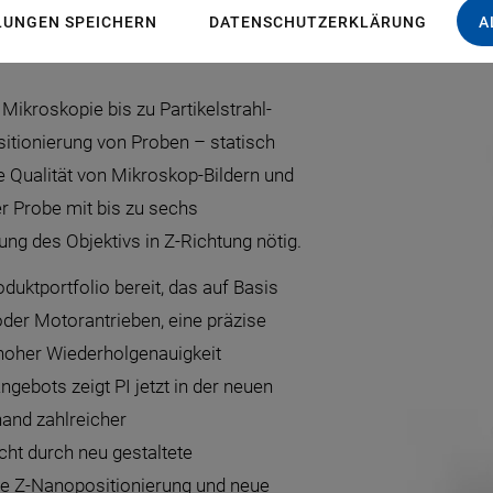
Microscopy“ gibt Physik Instrumente (PI) anhand zahlrei
LUNGEN SPEICHERN
DATENSCHUTZERKLÄRUNG
A
ikroskopie bis zu Partikelstrahl-
sitionierung von Proben – statisch
e Qualität von Mikroskop-Bildern und
er Probe mit bis zu sechs
ung des Objektivs in Z-Richtung nötig.
duktportfolio bereit, das auf Basis
oder Motorantrieben, eine präzise
 hoher Wiederholgenauigkeit
ngebots zeigt PI jetzt in der neuen
and zahlreicher
cht durch neu gestaltete
die Z-Nanopositionierung und neue