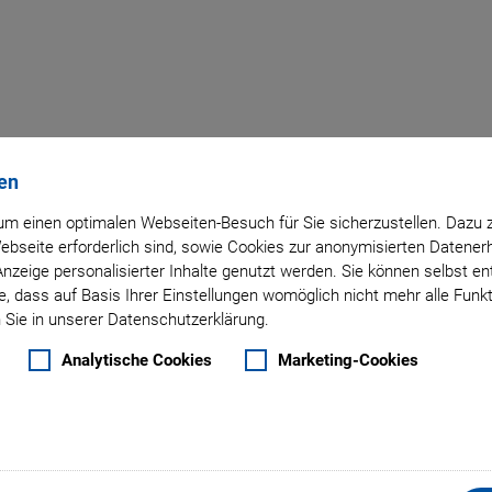
Zurück zur Übersicht
en
m einen optimalen Webseiten-Besuch für Sie sicherzustellen. Dazu 
 Webseite erforderlich sind, sowie Cookies zur anonymisierten Daten
21. Januar 2019
- Sonstiges - Physik Instrumente (PI) GmbH & Co. KG
Anzeige personalisierter Inhalte genutzt werden. Sie können selbst e
Proben und Objektive 
, dass auf Basis Ihrer Einstellungen womöglich nicht mehr alle Funkt
 Sie in unserer Datenschutzerklärung.
positionieren
Analytische Cookies
Marketing-Cookies
ung von Proben und Objektiven die Voraussetzung um zuverl