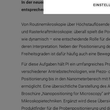
In der neuen Broschüre „Nanopositioning for 
EINSTEL
entsprechende Positionierlösungen.
Von Routinemikroskopie über Höchstauflösende M
und Rasterkraftmikroskopie: überall spielt die Po
wie dynamisch – eine entscheidende Rolle für di
deren Interpretation. Neben der Positionierung d
Freiheitsgraden ist dafür häufig auch eine Beweg
Für diese Aufgaben hält PI ein umfangreiches Pro
verschiedener Antriebstechnologien, wie Piezo- 
Positionierung bis in den Nanometerbereich mit
ermöglicht. Eine übersichtliche Darstellung des A
Broschüre „Nanopositioning for Microscopy“ anh
Mikroskopietechniken. Ergänzt wird diese Übersi
Produktfinder für die Probenpositionierung und 