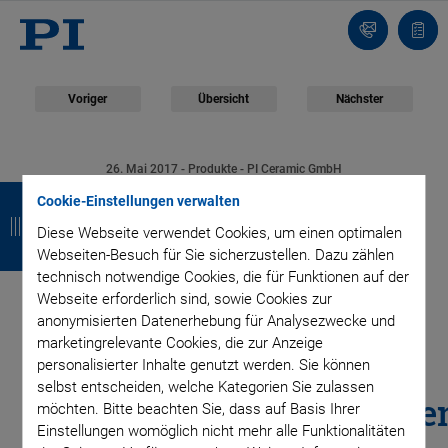
Kontakt
Anfr
Voriger
Übersicht
Nächster
26. Mai 2017
- Produkte - PI Ceramic GmbH
Z
Z
Z
Z
Piezoelektrische Hohl-
Cookie-Einstellungen verwalten
u
u
u
u
Diese Webseite verwendet Cookies, um einen optimalen
und Halbkugeln im
Webseiten-Besuch für Sie sicherzustellen. Dazu zählen
r
r
r
r
technisch notwendige Cookies, die für Funktionen auf der
ü
ü
ü
ü
Miniaturformat für
Webseite erforderlich sind, sowie Cookies zur
anonymisierten Datenerhebung für Analysezwecke und
c
c
c
c
marketingrelevante Cookies, die zur Anzeige
sensorische
personalisierter Inhalte genutzt werden. Sie können
k
k
k
k
selbst entscheiden, welche Kategorien Sie zulassen
Ultraschallanwendunge
möchten. Bitte beachten Sie, dass auf Basis Ihrer
Einstellungen womöglich nicht mehr alle Funktionalitäten