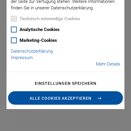
der Seite zur Verfügung stehen. Weitere Informationen
finden Sie in unserer Datenschutzerklärung.
PI Ceramic fertigt piezoelektrische Hohl- und Halbkugeln
Technisch notwendige Cookies
auch im Miniaturformat. Die Kugeln eignen sich für
Analytische Cookies
Ultraschallanwendungen im 360°-Einsatz und werden z. B.
in der Medizintechnik eingesetzt.
Marketing-Cookies
Datenschutzerklärung
Impressum
Mehr Details
EINSTELLUNGEN SPEICHERN
ALLE COOKIES AKZEPTIEREN