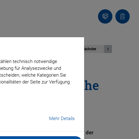
Kontakt
Anfragel
Nächster
zählen technisch notwendige
erhebung für Analysezwecke und
ntscheiden, welche Kategorien Sie
at für aktorische
ionalitäten der Seite zur Verfügung
Mehr Details
che Anwendungen und werden z. B. in der