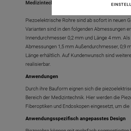
Medizintechnik eingesetzt.
EINSTEL
Piezoelektrische Rohre sind ab sofort in neuen 
Varianten sind in den folgenden Abmessungen e
Innendurchmesser 0,2 mm und Länge 4 mm. Als w
Abmessungen 1,5 mm Außendurchmesser, 0,9 
Länge erhältlich. Auf Kundenwunsch sind weite
realisierbar.
Anwendungen
Durch ihre Bauform eignen sich die piezoelektr
Bereich der Medizintechnik. Hier werden die Piezo
Fiberoptiken und Endoskopen eingesetzt, um die B
Anwendungsspezifisch angepasstes Design
Piezorohre können mit mehrfach segmentierten 