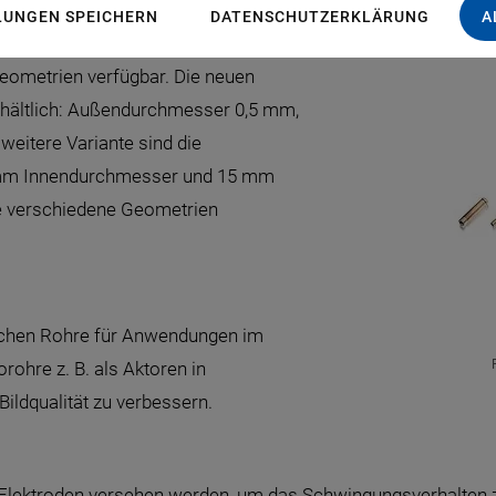
LUNGEN SPEICHERN
DATENSCHUTZERKLÄRUNG
A
Geometrien verfügbar. Die neuen
rhältlich: Außendurchmesser 0,5 mm,
eitere Variante sind die
mm Innendurchmesser und 15 mm
re verschiedene Geometrien
ischen Rohre für Anwendungen im
rohre z. B. als Aktoren in
ildqualität zu verbessern.
Elektroden versehen werden, um das Schwingungsverhalten z