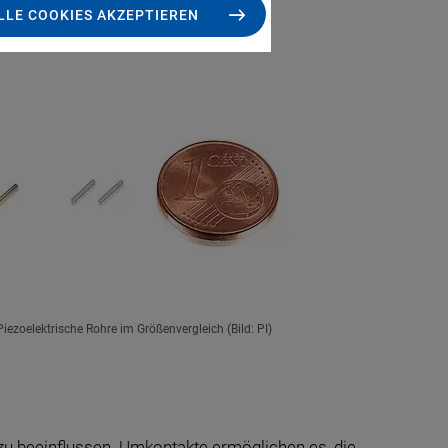
LLE COOKIES AKZEPTIEREN
Piezoelektrische Rohre im Größenvergleich (Bild: PI)
u beeinflussen. Umkontakte ermöglichen es, die