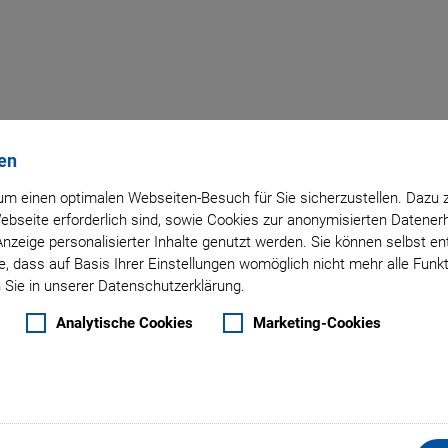
en
Zurück zur Übersicht
m einen optimalen Webseiten-Besuch für Sie sicherzustellen. Dazu 
 Webseite erforderlich sind, sowie Cookies zur anonymisierten Daten
18. August 2017
- Produkte - PI Ceramic GmbH
Anzeige personalisierter Inhalte genutzt werden. Sie können selbst e
 Rohre im Miniaturform
, dass auf Basis Ihrer Einstellungen womöglich nicht mehr alle Funkt
 Sie in unserer Datenschutzerklärung.
Anwendungen
Analytische Cookies
Marketing-Cookies
Miniaturformat. Die Rohre eignen sich für feinste aktoris