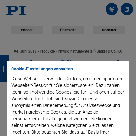
Kontakt
Anfr
Voriger
Übersicht
Nächster
04. Juni 2018
- Produkte - Physik Instrumente (PI) GmbH & Co. KG
Z
Z
Z
Z
Hohe Auflösung und
u
u
u
u
Cookie-Einstellungen verwalten
einfache Integration:
r
r
r
r
Diese Webseite verwendet Cookies, um einen optimalen
Webseiten-Besuch für Sie sicherzustellen. Dazu zählen
ü
ü
ü
ü
Robuste und
technisch notwendige Cookies, die für Funktionen auf der
Webseite erforderlich sind, sowie Cookies zur
c
c
c
c
anonymisierten Datenerhebung für Analysezwecke und
langlebige
k
k
k
k
marketingrelevante Cookies, die zur Anzeige
personalisierter Inhalte genutzt werden. Sie können
Lineartische für die
selbst entscheiden, welche Kategorien Sie zulassen
möchten. Bitte beachten Sie, dass auf Basis Ihrer