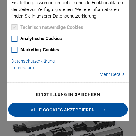
Industrie
Einstellungen womöglich nicht mehr alle Funktionalitäten
der Seite zur Verfügung stehen. Weitere Informationen
finden Sie in unserer Datenschutzerklärung.
Technisch notwendige Cookies
Laserbearbeitung, Elektronikfertigung, optische Inspektion,
aber auch viele andere Automatisierungslösungen
Analytische Cookies
verlangen nach dynamischen, präzisen und gleichzeitig
Marketing-Cookies
langlebigen Positioniersystemen, die sich auch möglichst
Datenschutzerklärung
einfach in die Maschinen integrieren lassen. Physik
Impressum
Instrumente (PI) hat deshalb das Produktportfolio für
Mehr Details
industrielle Positionierlösungen um die Lineartische L-412
und L-417 erweitert.
EINSTELLUNGEN SPEICHERN
ALLE COOKIES AKZEPTIEREN