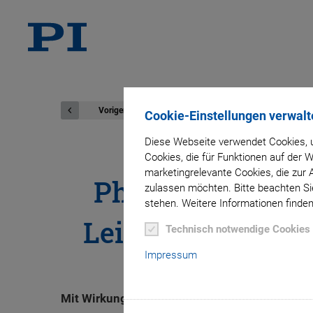
Voriger
Cookie-Einstellungen verwalt
Diese Webseite verwendet Cookies, u
Cookies, die für Funktionen auf der
marketingrelevante Cookies, die zur 
Physik Instrume
zulassen möchten. Bitte beachten Sie
stehen. Weitere Informationen finden
Leiter des Segme
Technisch notwendige Cookies
Impressum
Mit Wirkung zum 1. März übernahm Dr. Thomas 