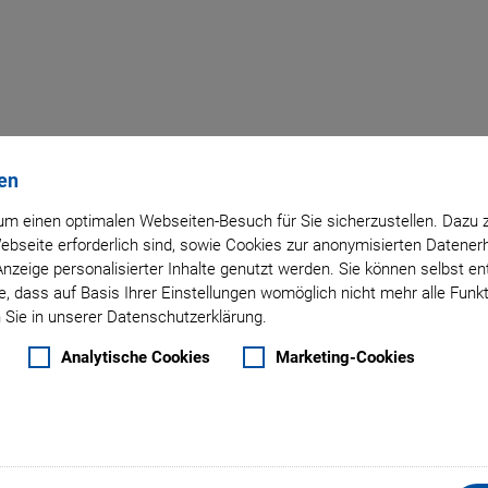
Zurück zur Übersicht
en
m einen optimalen Webseiten-Besuch für Sie sicherzustellen. Dazu 
 Webseite erforderlich sind, sowie Cookies zur anonymisierten Daten
20. März 2018
- Unternehmen - Physik Instrumente (PI) GmbH & Co. KG
Anzeige personalisierter Inhalte genutzt werden. Sie können selbst e
nte (PI) ernennt Dr. T
, dass auf Basis Ihrer Einstellungen womöglich nicht mehr alle Funkt
 Sie in unserer Datenschutzerklärung.
ntmarketings Microscop
Analytische Cookies
Marketing-Cookies
Bocher bei Physik Instrumente (PI) die Verantwortung f