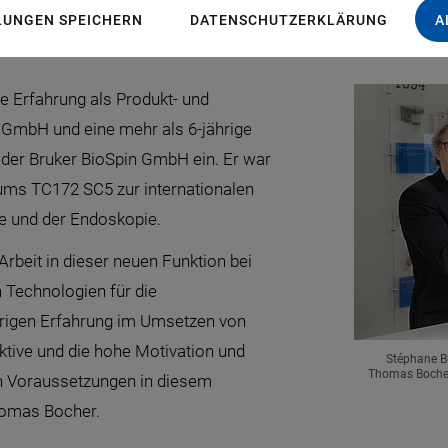
Schaffung dieser neuen, strategischen Funktion in diese
LUNGEN SPEICHERN
DATENSCHUTZERKLÄRUNG
A
ge Erfahrung als Produkt- und
GmbH und eine mehr als 6-jährige
der Bruker BioSpin GmbH ein. Er war
ums TC172 SC5 zur internationalen
e und der Endoskopie.
rbeit in dieser neuen Funktion bei
n Technologien für die
ährigen Erfahrung im Umsetzen von
tive und die hohe Motivation und
Stéphane Bu
Thomas Bocher
ten Voraussetzungen in diesem
homas Bocher.