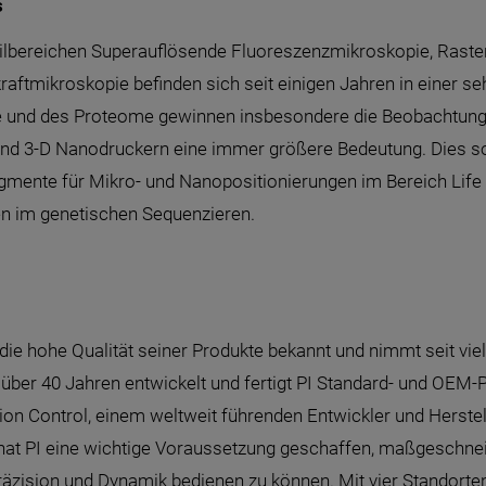
s
ilbereichen Superauflösende Fluoreszenzmikroskopie, Raste
raftmikroskopie befinden sich seit einigen Jahren in einer
und des Proteome gewinnen insbesondere die Beobachtung, 
d 3-D Nanodruckern eine immer größere Bedeutung. Dies sow
mente für Mikro- und Nanopositionierungen im Bereich Life 
n im genetischen Sequenzieren.
die hohe Qualität seiner Produkte bekannt und nimmt seit vie
it über 40 Jahren entwickelt und fertigt PI Standard- und OEM
n Control, einem weltweit führenden Entwickler und Herstel
t PI eine wichtige Voraussetzung geschaffen, maßgeschneid
ision und Dynamik bedienen zu können. Mit vier Standorten