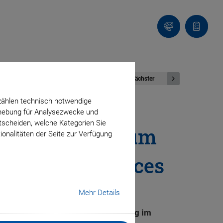
Kontakt
Anfragel
Nächster
zählen technisch notwendige
erhebung für Analysezwecke und
ntscheiden, welche Kategorien Sie
homas Bocher zum
ionalitäten der Seite zur Verfügung
y & Life Sciences
Mehr Details
ür die globale Geschäftsentwicklung im