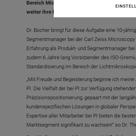
Bereich Microscopy & Life Sciences. Mit der 
EINSTEL
weiter ihre konsequente Wachstumsstrategie.
Dr. Bocher bringt für diese Aufgabe eine 10-jähri
Segmentmanager bei der Carl Zeiss Microscopy 
Erfahrung als Produkt- und Segmentmanager bei 
zudem 6 Jahre lang Vorsitzender des ISO-Gremi
Standardisierung im Bereich der Lichtmikroskopi
„Mit Freude und Begeisterung beginne ich meine A
PI. Die Vielfalt der bei PI zur Verfügung stehende
Präzisionspositionierung, gepaart mit der langj
kundenspezifischen Lösungen in globaler Perspek
Expertise aller Mitarbeiter bei PI bieten die bes
Marktsegment signifikant zu wachsen!“ so Dr. T