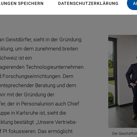
urde von Kunden und Anwendern gut angenommen. Dank de
LUNGEN SPEICHERN
DATENSCHUTZERKLÄRUNG
A
chnologieführer für hochpräzise Positioniertechnik und 
an Geistdörfer, sieht in der Gründung
icklung, um dem zunehmend breiten
chweiz ist ein
l agierenden Technologieunternehmen
nd Forschungseinrichtungen. Dem
 entsprechender Beratung und dem
wir mit der Gründung der
r, der in Personalunion auch Chief
pe in Karlsruhe ist, sieht die
lung bestätigt: „Unsere Vertriebs-
 PI fokussieren. Das ermöglicht
Der Geschäftsfü