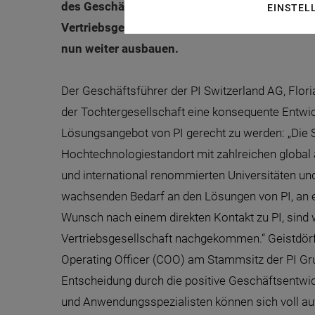
des Geschäfts vom bisherigen Distributor w
EINSTEL
Vertriebsgesellschaft kann der Markt- und Te
nun weiter ausbauen.
Der Geschäftsführer der PI Switzerland AG, Flori
der Tochtergesellschaft eine konsequente Entw
Lösungsangebot von PI gerecht zu werden: „Die S
Hochtechnologiestandort mit zahlreichen globa
und international renommierten Universitäten u
wachsenden Bedarf an den Lösungen von PI, an
Wunsch nach einem direkten Kontakt zu PI, sind 
Vertriebsgesellschaft nachgekommen.“ Geistdörfe
Operating Officer (COO) am Stammsitz der PI Grup
Entscheidung durch die positive Geschäftsentwick
und Anwendungsspezialisten können sich voll auf