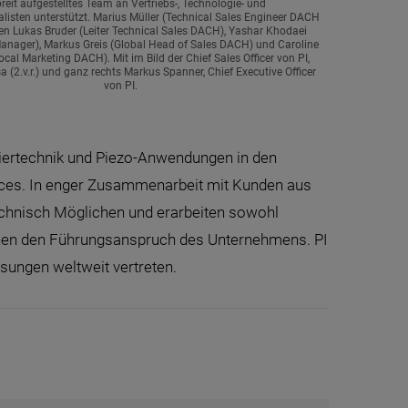
breit aufgestelltes Team an Vertriebs-, Technologie- und
listen unterstützt. Marius Müller (Technical Sales Engineer DACH
eben Lukas Bruder (Leiter Technical Sales DACH), Yashar Khodaei
Manager), Markus Greis (Global Head of Sales DACH) und Caroline
ocal Marketing DACH). Mit im Bild der Chief Sales Officer von PI,
 (2.v.r.) und ganz rechts Markus Spanner, Chief Executive Officer
von PI.
oniertechnik und Piezo-Anwendungen in den
ences. In enger Zusammenarbeit mit Kunden aus
technisch Möglichen und erarbeiten sowohl
ichen den Führungsanspruch des Unternehmens. PI
sungen weltweit vertreten.