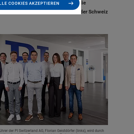
r direkten Kundenbetreuung über die
LLE COOKIES AKZEPTIEREN
Piezoanwendungen sein Geschäft in der Schweiz
hrer der PI Switzerland AG, Florian Geistdörfer (links), wird durch