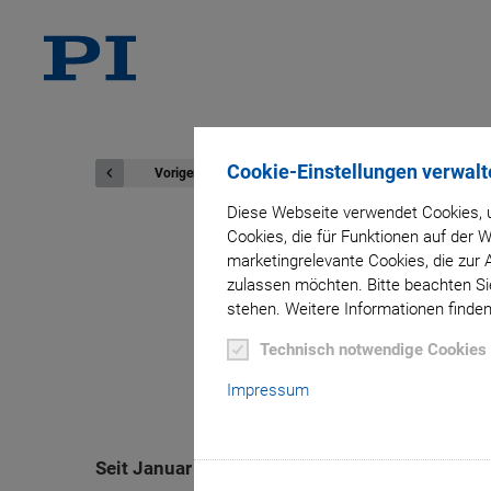
Cookie-Einstellungen verwalt
Voriger
Diese Webseite verwendet Cookies, u
Cookies, die für Funktionen auf der
marketingrelevante Cookies, die zur 
Ein halb
zulassen möchten. Bitte beachten Sie
stehen. Weitere Informationen finden
Vertriebsge
Technisch notwendige Cookies
Impressum
Seit Januar 2022 ist Physik Instrumente (PI) 