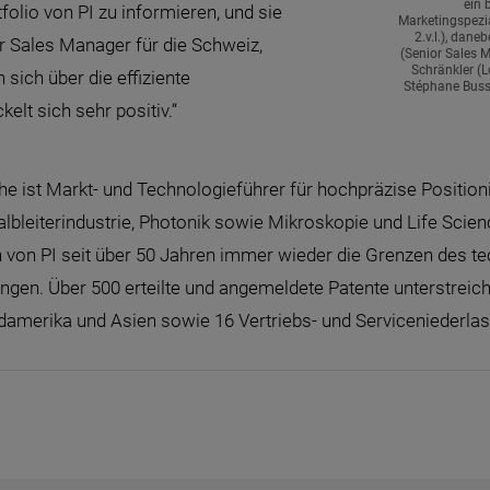
ein 
lio von PI zu informieren, und sie
Marketingspezia
2.v.l.), dan
r Sales Manager für die Schweiz,
(Senior Sales 
Schränkler (L
sich über die effiziente
Stéphane Bussa
lt sich sehr positiv.“
uhe ist Markt- und Technologieführer für hochpräzise Positi
lbleiterindustrie, Photonik sowie Mikroskopie und Life Sci
ten von PI seit über 50 Jahren immer wieder die Grenzen des 
ngen. Über 500 erteilte und angemeldete Patente unterstre
rdamerika und Asien sowie 16 Vertriebs- und Serviceniederlas