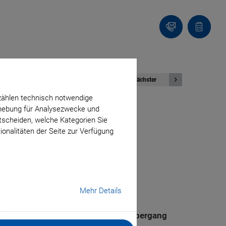
Kontakt
Anfragel
Nächster
zählen technisch notwendige
erhebung für Analysezwecke und
ntscheiden, welche Kategorien Sie
 AG: Neue
ionalitäten der Seite zur Verfügung
ch gestartet
Mehr Details
chweiz vertreten. Der reibungslose Übergang