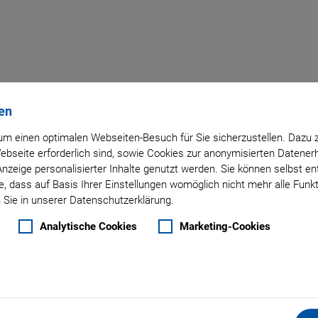
en
Zurück zur Übersicht
m einen optimalen Webseiten-Besuch für Sie sicherzustellen. Dazu 
 Webseite erforderlich sind, sowie Cookies zur anonymisierten Daten
30. Juli 2022
- Unternehmen - Physik Instrumente (PI) GmbH & Co. KG
Anzeige personalisierter Inhalte genutzt werden. Sie können selbst e
es Jahr PI Switzerland
, dass auf Basis Ihrer Einstellungen womöglich nicht mehr alle Funkt
 Sie in unserer Datenschutzerklärung.
sellschaft ist erfolgrei
Analytische Cookies
Marketing-Cookies
über die neu gegründete PI Switzerland AG direkt in der S