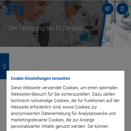
Kontakt
Anfr
Die Fertigung bei PI Ceramic
Z
Z
Z
Z
u
u
u
u
Piezotechnologie
r
r
r
r
Cookie-Einstellungen verwalten
made in Lederhose
ü
ü
ü
ü
Diese Webseite verwendet Cookies, um einen optimalen
Webseiten-Besuch für Sie sicherzustellen. Dazu zählen
c
c
c
c
technisch notwendige Cookies, die für Funktionen auf der
k
k
k
k
Webseite erforderlich sind, sowie Cookies zur
anonymisierten Datenerhebung für Analysezwecke und
Technisches Verständnis und Fingerfertigkeit, ein sicherer
marketingrelevante Cookies, die zur Anzeige
Umgang mit dem PC ebenso wie mit Lösungsmitteln und
personalisierter Inhalte genutzt werden. Sie können
Chemikalien: Diese Eigenschaften suchen wir in unseren