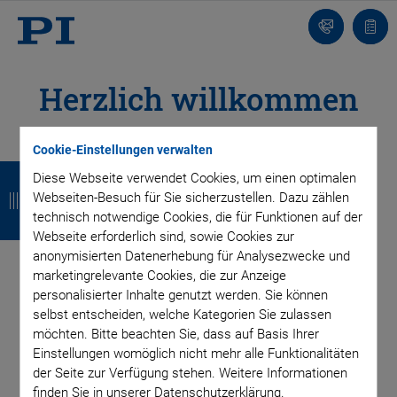
Kontakt
Anfr
Herzlich willkommen
auf unserem
Cookie-Einstellungen verwalten
Z
Z
Z
Z
virtuellen
Diese Webseite verwendet Cookies, um einen optimalen
u
u
u
u
Webseiten-Besuch für Sie sicherzustellen. Dazu zählen
technisch notwendige Cookies, die für Funktionen auf der
Messestand!
r
r
r
r
Webseite erforderlich sind, sowie Cookies zur
anonymisierten Datenerhebung für Analysezwecke und
ü
ü
ü
ü
Lasermaterialbearbeitung
marketingrelevante Cookies, die zur Anzeige
c
c
c
c
personalisierter Inhalte genutzt werden. Sie können
selbst entscheiden, welche Kategorien Sie zulassen
k
k
k
k
Bei ganz unterschiedlichen Verfahren sind Laser heute
möchten. Bitte beachten Sie, dass auf Basis Ihrer
Einstellungen womöglich nicht mehr alle Funktionalitäten
branchenübergreifend im Einsatz, um Fertigungsprozesse zu
der Seite zur Verfügung stehen. Weitere Informationen
optimieren und eine hohe Qualität der Bauteile zu
finden Sie in unserer Datenschutzerklärung.