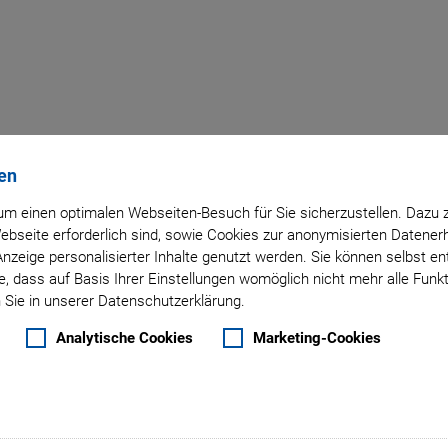
Fernunterstützung
en
m einen optimalen Webseiten-Besuch für Sie sicherzustellen. Dazu 
 Webseite erforderlich sind, sowie Cookies zur anonymisierten Daten
em Kunden eine
Anzeige personalisierter Inhalte genutzt werden. Sie können selbst e
jedes Produkt, das von einem
, dass auf Basis Ihrer Einstellungen womöglich nicht mehr alle Funkt
 Sie in unserer Datenschutzerklärung.
Analytische Cookies
Marketing-Cookies
naten Gewährleistung
e noch in der
ährleistungsverlängerungen),
n Gewährleistungsfrist