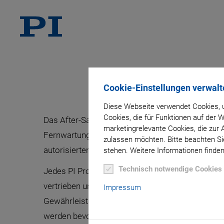
Cookie-Einstellungen verwalt
Diese Webseite verwendet Cookies, u
Cookies, die für Funktionen auf der
Das After-Sales-Support-Team von PI bietet jed
marketingrelevante Cookies, die zur 
Fernwartungsunterstützung und Beratung an für 
zulassen möchten. Bitte beachten Sie
autorisierten PI Händler gekauft wurde.
stehen. Weitere Informationen finden
Technisch notwendige Cookies
Jedes PI Produkt wird standardmäßig mit 24 Mo
vertrieben und Support-Anfragen für Produkte, di
Impressum
Gewährleistungsfrist sind (auch in jegliche Gew
werden bevorzugt behandelt vor Produkten, dere