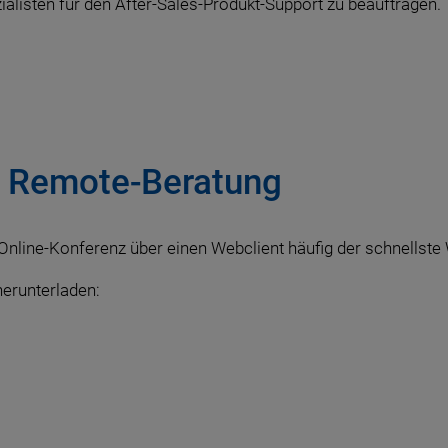
ialisten für den After-Sales-Produkt-Support zu beauftragen.
r Remote-Beratung
 Online-Konferenz über einen Webclient häufig der schnellste
herunterladen: