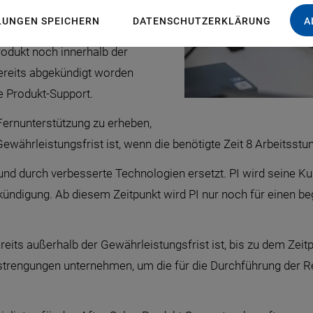
erungen von PI können Kunden
LUNGEN SPEICHERN
DATENSCHUTZERKLÄRUNG
A
b Kaufdatum profitieren. Mit
odukt noch innerhalb der
bereits abgekündigt worden
rte Produkt-Support.
 Fernunterstützung zu erheben,
ewährleistungsfrist ist, wenn die benötigte Zeit 8 Arbeitsstu
 und durch verbesserte Technologien ersetzt. PI wird seine K
kündigung. Ab diesem Zeitpunkt wird PI nur noch für einen 
reits außerhalb der Gewährleistungsfrist ist, bis zu dem Zeitp
trengungen unternehmen, um die für die Durchführung der Re