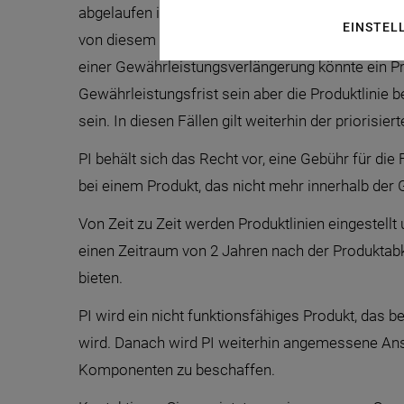
abgelaufen ist. Mit der Gewährleistungsverläng
EINSTEL
von diesem Vorzugsservice für bis zu 5 Jahren a
einer Gewährleistungsverlängerung könnte ein Pr
Gewährleistungsfrist sein aber die Produktlinie 
sein. In diesen Fällen gilt weiterhin der priorisie
PI behält sich das Recht vor, eine Gebühr für die
bei einem Produkt, das nicht mehr innerhalb der G
Von Zeit zu Zeit werden Produktlinien eingestellt
einen Zeitraum von 2 Jahren nach der Produktab
bieten.
PI wird ein nicht funktionsfähiges Produkt, das be
wird. Danach wird PI weiterhin angemessene Ans
Komponenten zu beschaffen.