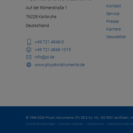
Kontakt
Auf der Römerstraße 1
Service
76228 Karlsruhe
Presse
Deutschland
Karriere
Newsletter
+49 721 4846-0
+49 721 4846-1019
info@pi.de
www.physikinstrumente.de
© 1996-2026 Physik Instrumente (PI) SE & Co. KG. ISO 9001 zertifiziert | 
Cookie-Einstellungen
Kontakt weltweit
Impressum
Datenschutzerkl