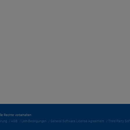
Alle Rechte vorbehalten
ärung
AGB
Leih-Bedingungen
General Software License Agreement
Third Party So