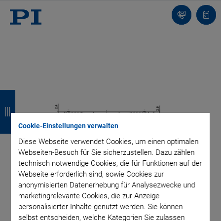
Kontakt
Anfr
Z
Z
Z
Z
u
u
u
u
Cookie-Einstellungen verwalten
r
r
r
r
Diese Webseite verwendet Cookies, um einen optimalen
ü
ü
ü
ü
Webseiten-Besuch für Sie sicherzustellen. Dazu zählen
c
c
c
c
technisch notwendige Cookies, die für Funktionen auf der
Webseite erforderlich sind, sowie Cookies zur
k
k
k
k
anonymisierten Datenerhebung für Analysezwecke und
marketingrelevante Cookies, die zur Anzeige
personalisierter Inhalte genutzt werden. Sie können
selbst entscheiden, welche Kategorien Sie zulassen