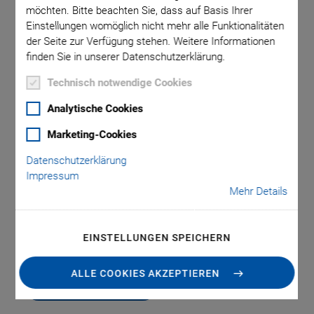
möchten. Bitte beachten Sie, dass auf Basis Ihrer
Einstellungen womöglich nicht mehr alle Funktionalitäten
der Seite zur Verfügung stehen. Weitere Informationen
finden Sie in unserer Datenschutzerklärung.
Technisch notwendige Cookies
Analytische Cookies
P-737.AP1
Marketing-Cookies
Einlegerahmen für
Datenschutzerklärung
Impressum
Objektträger
Mehr Details
Für den P-737 Z-Probenpositionierer
EINSTELLUNGEN SPEICHERN
ALLE COOKIES AKZEPTIEREN
ANGEBOT / BESTELLUNG