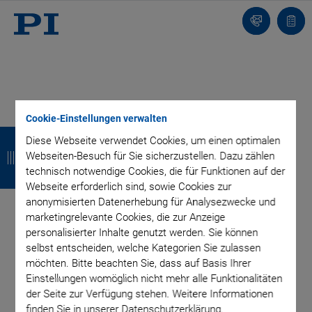
Kontakt
Anfr
Cookie-Einstellungen verwalten
Z
Z
Z
Z
Diese Webseite verwendet Cookies, um einen optimalen
u
u
u
u
Webseiten-Besuch für Sie sicherzustellen. Dazu zählen
technisch notwendige Cookies, die für Funktionen auf der
r
r
r
r
Webseite erforderlich sind, sowie Cookies zur
anonymisierten Datenerhebung für Analysezwecke und
ü
ü
ü
ü
marketingrelevante Cookies, die zur Anzeige
c
c
c
c
personalisierter Inhalte genutzt werden. Sie können
selbst entscheiden, welche Kategorien Sie zulassen
k
k
k
k
möchten. Bitte beachten Sie, dass auf Basis Ihrer
Einstellungen womöglich nicht mehr alle Funktionalitäten
der Seite zur Verfügung stehen. Weitere Informationen
finden Sie in unserer Datenschutzerklärung.