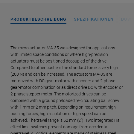
PRODUKTBESCHREIBUNG
SPEZIFIKATIONEN
DOWN
The micro actuator MA-35 was designed for applications
with limited space conditions or where high-precision
actuators must be positioned decoupled of the drive.
Compared to other pushers the standard force is very high
(200 N) and can be increased. The actuators MA-35 are
motorized with DC gear-motor with encoder and 2-phase
gear-motor combination or as direct drive DC with encoder or
2-phase stepper motor. The motorized drives can be
combined with a ground preloaded re-circulating ball screw
with 1 mm or 2 mm pitch. Depending on requirement high
pushing forces, high resolution or high speed can be
achieved. The travel range is 52 mm (2"). Two integrated Hall
effect limit switches prevent damage from accidental
overtravel. All critical elements are made of stainless steel.