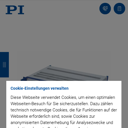
Kontakt
Anfr
Z
Z
Z
Z
u
u
u
u
r
r
r
r
ü
ü
ü
ü
Cookie-Einstellungen verwalten
c
c
c
c
Diese Webseite verwendet Cookies, um einen optimalen
Webseiten-Besuch für Sie sicherzustellen. Dazu zählen
k
k
k
k
technisch notwendige Cookies, die für Funktionen auf der
Webseite erforderlich sind, sowie Cookies zur
anonymisierten Datenerhebung für Analysezwecke und