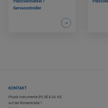
Piezoverstärker /
Piezove
Servocontroller
KONTAKT
Physik Instrumente (PI) SE & Co. KG
Auf der Römerstraße 1