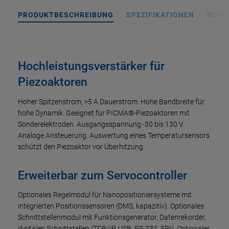
PRODUKTBESCHREIBUNG
SPEZIFIKATIONEN
DOWN
Hochleistungsverstärker für
Piezoaktoren
Hoher Spitzenstrom, >5 A Dauerstrom. Hohe Bandbreite für
hohe Dynamik. Geeignet für PICMA®-Piezoaktoren mit
Sonderelektroden. Ausgangsspannung -30 bis 130 V.
Analoge Ansteuerung. Auswertung eines Temperatursensors
schützt den Piezoaktor vor Überhitzung
Erweiterbar zum Servocontroller
Optionales Regelmodul für Nanopositioniersysteme mit
integrierten Positionssensoren (DMS, kapazitiv). Optionales
Schnittstellenmodul mit Funktionsgenerator, Datenrekorder,
digitalen Schnittstellen (TCP/IP, USB, RS-232, SPI). Optionaler