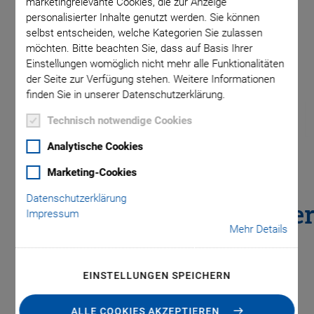
marketingrelevante Cookies, die zur Anzeige
personalisierter Inhalte genutzt werden. Sie können
selbst entscheiden, welche Kategorien Sie zulassen
t) mit
möchten. Bitte beachten Sie, dass auf Basis Ihrer
te in µF
Einstellungen womöglich nicht mehr alle Funktionalitäten
der Seite zur Verfügung stehen. Weitere Informationen
finden Sie in unserer Datenschutzerklärung.
Technisch notwendige Cookies
Analytische Cookies
E-619
Marketing-Cookies
Datenschutzerklärung
Hochleistungsverstärke
Impressum
Mehr Details
für Piezoaktoren
EINSTELLUNGEN SPEICHERN
Modulares System für dynamische
Daueranwendungen
ALLE COOKIES AKZEPTIEREN
Spitzenleistung bis 1200 W