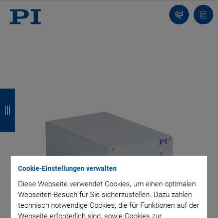
Kontakt
Anfr
Z
Z
Z
Z
u
u
u
u
r
r
r
r
ü
ü
ü
ü
c
c
c
c
Cookie-Einstellungen verwalten
k
k
k
k
Diese Webseite verwendet Cookies, um einen optimalen
Webseiten-Besuch für Sie sicherzustellen. Dazu zählen
technisch notwendige Cookies, die für Funktionen auf der
Webseite erforderlich sind, sowie Cookies zur