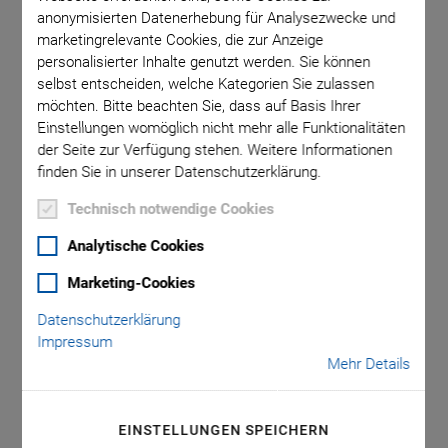
anonymisierten Datenerhebung für Analysezwecke und
marketingrelevante Cookies, die zur Anzeige
m
personalisierter Inhalte genutzt werden. Sie können
selbst entscheiden, welche Kategorien Sie zulassen
möchten. Bitte beachten Sie, dass auf Basis Ihrer
Einstellungen womöglich nicht mehr alle Funktionalitäten
der Seite zur Verfügung stehen. Weitere Informationen
finden Sie in unserer Datenschutzerklärung.
Technisch notwendige Cookies
E-135 PIRest-
Analytische Cookies
Treiberelektronik
Marketing-Cookies
Ansteuerung von bis zu 6 PIRest Active Shims
Datenschutzerklärung
Impressum
Einfache Nachjustierung von Maschinen an
Mehr Details
unzugänglichen Stellen
Ansteuerung von bis zu 6 PIRest Active Shims
EINSTELLUNGEN SPEICHERN