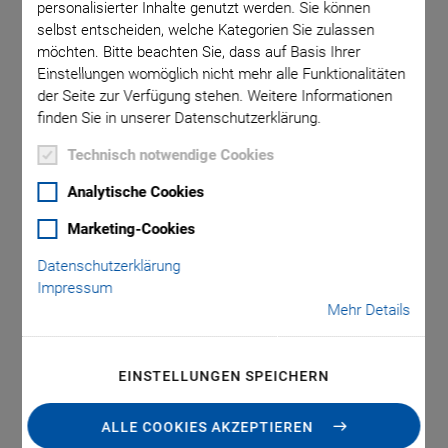
personalisierter Inhalte genutzt werden. Sie können
selbst entscheiden, welche Kategorien Sie zulassen
möchten. Bitte beachten Sie, dass auf Basis Ihrer
lt) mit
Einstellungen womöglich nicht mehr alle Funktionalitäten
te in µF
der Seite zur Verfügung stehen. Weitere Informationen
finden Sie in unserer Datenschutzerklärung.
Technisch notwendige Cookies
Analytische Cookies
Marketing-Cookies
E-709.CHG Digitaler 1-
Datenschutzerklärung
Impressum
Kanal-Piezocontroller
Mehr Details
Hohe Ausgangsleistung für dynamischen Betrieb,
kapazitive Sensoren
EINSTELLUNGEN SPEICHERN
Ausgangsleistung bis 50 W
ALLE COOKIES AKZEPTIEREN
Linearitätsabweichung maximal 0,02 %