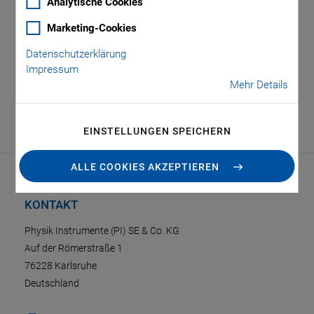
Analytische Cookies
Marketing-Cookies
Reportage der elektrotechnik bei Physik Instrumente (PI) –
Datenschutzerklärung
von der Entwicklung, Fertigung, Qualifizierung, und
Impressum
Messtechnik bis hin zu Anwendungsbereichen der
Mehr Details
parallelkinematischen Hexapodsysteme.
EINSTELLUNGEN SPEICHERN
ALLE COOKIES AKZEPTIEREN
KONTAKT
Physik Instrumente (PI) SE & Co. KG
Auf der Römerstraße 1
76228 Karlsruhe
Deutschland