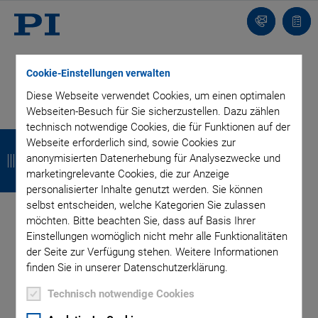
Kontakt
Anfr
Wie entsteht ein
Cookie-Einstellungen verwalten
Diese Webseite verwendet Cookies, um einen optimalen
Hexapod?
Webseiten-Besuch für Sie sicherzustellen. Dazu zählen
technisch notwendige Cookies, die für Funktionen auf der
Z
Z
Z
Z
Webseite erforderlich sind, sowie Cookies zur
u
u
u
u
anonymisierten Datenerhebung für Analysezwecke und
marketingrelevante Cookies, die zur Anzeige
r
r
r
r
personalisierter Inhalte genutzt werden. Sie können
selbst entscheiden, welche Kategorien Sie zulassen
ü
ü
ü
ü
möchten. Bitte beachten Sie, dass auf Basis Ihrer
c
c
c
c
Einstellungen womöglich nicht mehr alle Funktionalitäten
der Seite zur Verfügung stehen. Weitere Informationen
k
k
k
k
finden Sie in unserer Datenschutzerklärung.
Technisch notwendige Cookies