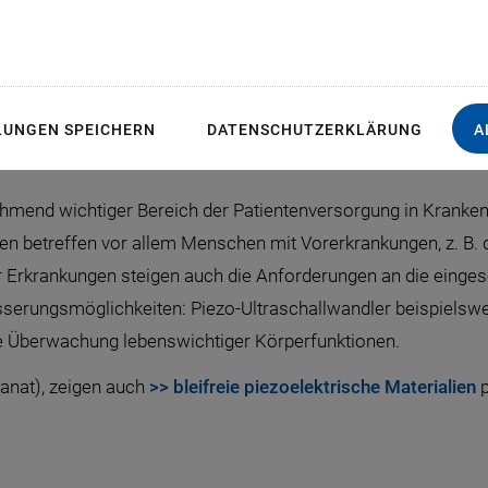
ntensivmedizin ermöglic
n von lebensgefährlich
LUNGEN SPEICHERN
DATENSCHUTZERKLÄRUNG
A
ehmend wichtiger Bereich der Patientenversorgung in Kranke
nen betreffen vor allem Menschen mit Vorerkrankungen, z. B.
r Erkrankungen steigen auch die Anforderungen an die eingese
sserungsmöglichkeiten: Piezo-Ultraschallwandler beispielsw
die Überwachung lebenswichtiger Körperfunktionen.
anat), zeigen auch
>> bleifreie piezoelektrische Materialien
p