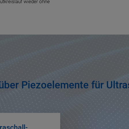
lutkreislauf wieder ohne
 über Piezoelemente für Ultr
traschall-