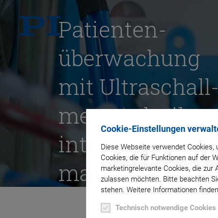
Patienten­­
überwachung
mit Ultraschall
messtechnik
Cookie-Einstellungen verwalt
intelligenter
Diese Webseite verwendet Cookies, u
Cookies, die für Funktionen auf der
machen
marketingrelevante Cookies, die zur 
zulassen möchten. Bitte beachten Sie
stehen. Weitere Informationen finden
Technisch notwendige Cookies