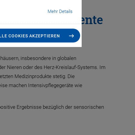
Mehr Details
hen Piezoelemente
en Luftblasen
LLE COOKIES AKZEPTIEREN
nhäusern, insbesondere in globalen
 der Nieren oder des Herz-Kreislauf-Systems. Im
tzten Medizinprodukte stetig. Die
eise machen Intensivpflegegeräte wie
ositive Ergebnisse bezüglich der sensorischen