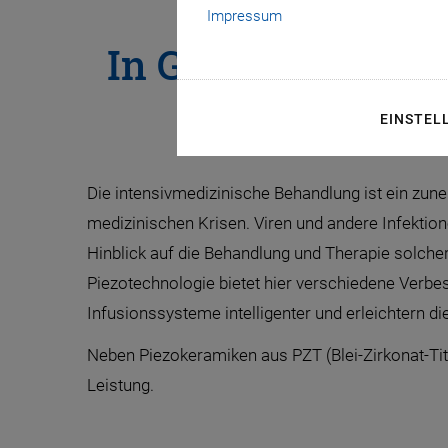
Impressum
In Geräten der I
die Detektio
EINSTEL
Die intensivmedizinische Behandlung ist ein zun
medizinischen Krisen. Viren und andere Infektio
Hinblick auf die Behandlung und Therapie solche
Piezotechnologie bietet hier verschiedene Verbe
Infusionssysteme intelligenter und erleichtern 
Neben Piezokeramiken aus PZT (Blei-Zirkonat-Tit
Leistung.