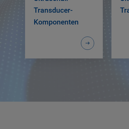
Transducer-
Tr
Komponenten