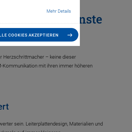
Mehr Details
en dabei, kleinste
tten zu bohren
LLE COOKIES AKZEPTIEREN
er Herzschrittmacher – keine dieser
2M-Kommunikation mit ihren immer höheren
ert
rter sein. Leiterplattendesign, Materialien und