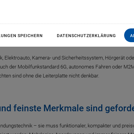
euerungslösungen helf
 dem Laser in Leiterpla
LUNGEN SPEICHERN
DATENSCHUTZERKLÄRUNG
A
ik, Elektroauto, Kamera- und Sicherheitssystem, Hörgerät od
 Auch der Mobilfunkstandard 6G, autonomes Fahren oder M
ten sind ohne die Leiterplatte nicht denkbar.
nd feinste Merkmale sind geford
dungstechnik – sie muss funktionaler, kompakter und preiswe