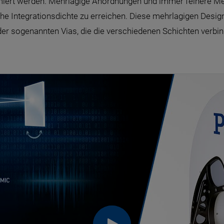
iert werden. Mehrlagige Anordnungen und immer feinere Me
hohe Integrationsdichte zu erreichen. Diese mehrlagigen Desi
er sogenannten Vias, die die verschiedenen Schichten verbin