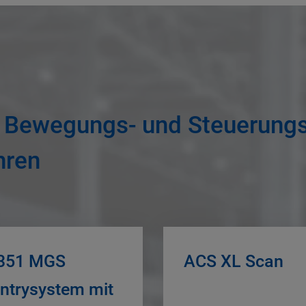
r Bewegungs- und Steuerungs
hren
351 MGS
ACS XL Scan
ntrysystem mit