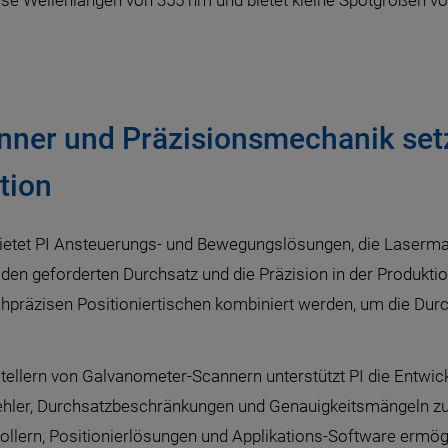
eise Wellenlängen von 355 nm und bietet kleine Spotgrößen vo
nner und Präzisionsmechanik set
ition
 bietet PI Ansteuerungs- und Bewegungslösungen, die Laserm
den geforderten Durchsatz und die Präzision in der Produkti
äzisen Positioniertischen kombiniert werden, um die Durchk
llern von Galvanometer-Scannern unterstützt PI die Entwick
Fehler, Durchsatzbeschränkungen und Genauigkeitsmängeln zu
llern, Positionierlösungen und Applikations-Software ermög