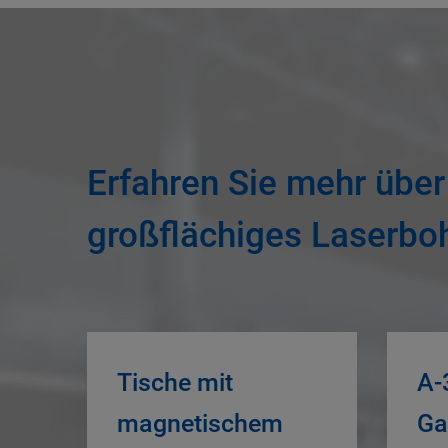
Erfahren Sie mehr übe
großflächiges Laserbo
Tische mit
A-
magnetischem
Ga