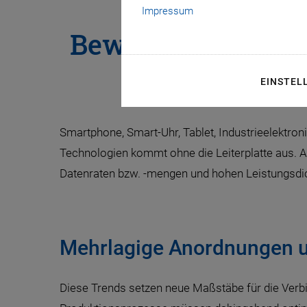
Impressum
Bewegungs- und St
Microvias mit
EINSTEL
Smartphone, Smart-Uhr, Tablet, Industrieelektron
Technologien kommt ohne die Leiterplatte aus.
Datenraten bzw. -mengen und hohen Leistungsdich
Mehrlagige Anordnungen u
Diese Trends setzen neue Maßstäbe für die Verbin